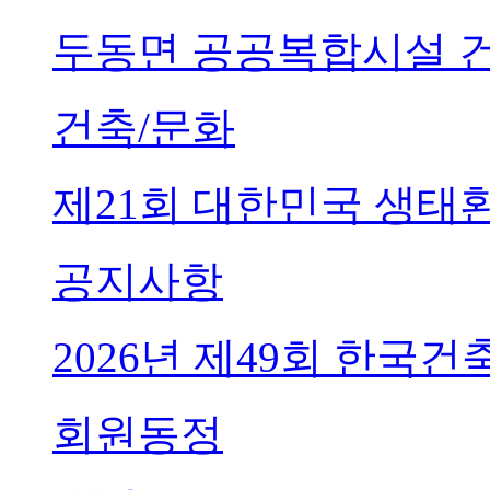
두동면 공공복합시설 
건축/문화
제21회 대한민국 생태
공지사항
2026년 제49회 한국
회원동정