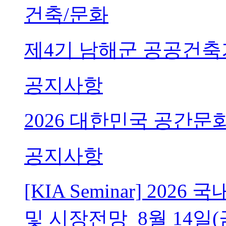
건축/문화
제4기 남해군 공공건축
공지사항
2026 대한민국 공간문
공지사항
[KIA Seminar] 20
및 시장전망_8월 14일(