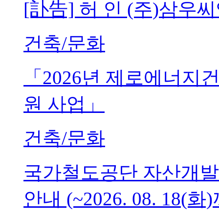
[訃告] 허 인 (주)삼
건축/문화
「2026년 제로에너지
원 사업」
건축/문화
국가철도공단 자산개발
안내 (~2026. 08. 18(화