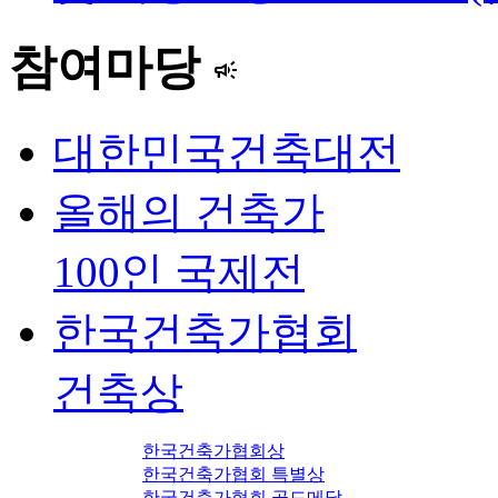
참여마당
campaign
대한민국건축대전
올해의 건축가
100인 국제전
한국건축가협회
건축상
한국건축가협회상
한국건축가협회 특별상
한국건축가협회 골드메달