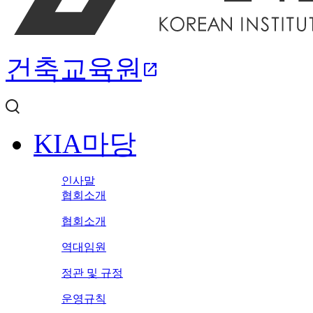
건축교육원
open_in_new
KIA마당
인사말
협회소개
협회소개
역대임원
정관 및 규정
운영규칙