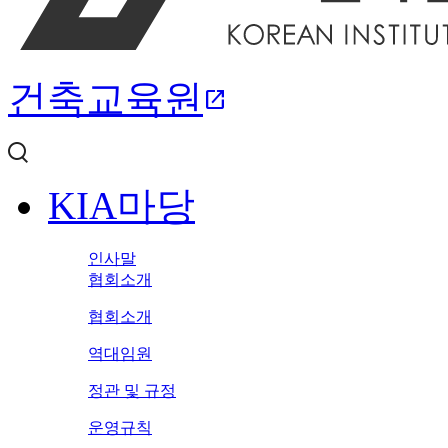
건축교육원
open_in_new
KIA마당
인사말
협회소개
협회소개
역대임원
정관 및 규정
운영규칙