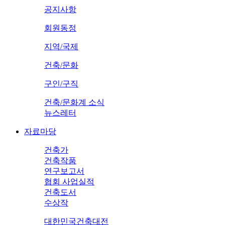
공지사항
회원동정
지역/국제
건축/문화
구인/구직
건축/문화계 소식
뉴스레터
자료마당
건축가
건축작품
연구보고서
협회 사업실적
건축도서
수상작
대한민국건축대전