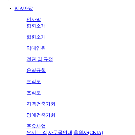
KIA마당
인사말
협회소개
협회소개
역대임원
정관 및 규정
운영규칙
조직도
조직도
지역건축가회
명예건축가회
주요사업
오시는 길
사무국안내
후원사(CKIA)