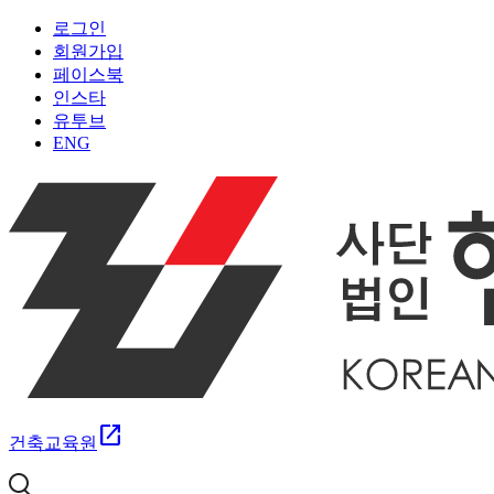
로그인
회원가입
페이스북
인스타
유투브
ENG
open_in_new
건축교육원