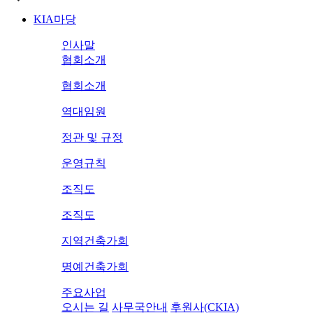
KIA마당
인사말
협회소개
협회소개
역대임원
정관 및 규정
운영규칙
조직도
조직도
지역건축가회
명예건축가회
주요사업
오시는 길
사무국안내
후원사(CKIA)