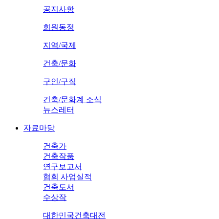
공지사항
회원동정
지역/국제
건축/문화
구인/구직
건축/문화계 소식
뉴스레터
자료마당
건축가
건축작품
연구보고서
협회 사업실적
건축도서
수상작
대한민국건축대전