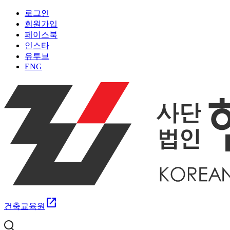
로그인
회원가입
페이스북
인스타
유투브
ENG
open_in_new
건축교육원