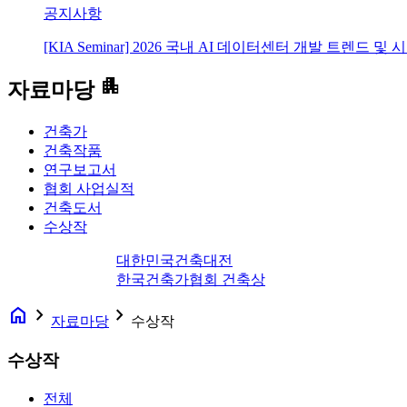
공지사항
[KIA Seminar] 2026 국내 AI 데이터센터 개발 트렌드 및
apartment
자료마당
건축가
건축작품
연구보고서
협회 사업실적
건축도서
수상작
대한민국건축대전
한국건축가협회 건축상
home
navigate_next
navigate_next
자료마당
수상작
수상작
전체