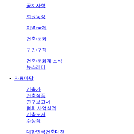
공지사항
회원동정
지역/국제
건축/문화
구인/구직
건축/문화계 소식
뉴스레터
자료마당
건축가
건축작품
연구보고서
협회 사업실적
건축도서
수상작
대한민국건축대전