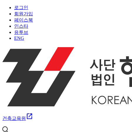
로그인
회원가입
페이스북
인스타
유투브
ENG
open_in_new
건축교육원