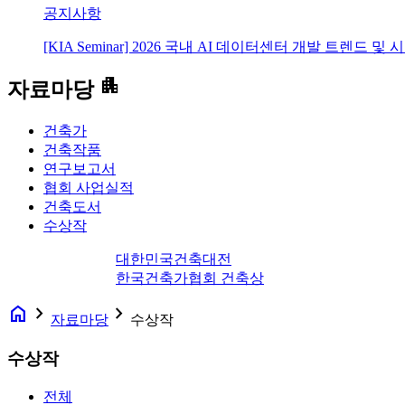
공지사항
[KIA Seminar] 2026 국내 AI 데이터센터 개발 트렌드 및
apartment
자료마당
건축가
건축작품
연구보고서
협회 사업실적
건축도서
수상작
대한민국건축대전
한국건축가협회 건축상
home
navigate_next
navigate_next
자료마당
수상작
수상작
전체