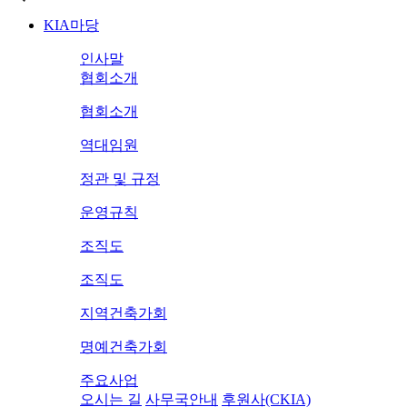
KIA마당
인사말
협회소개
협회소개
역대임원
정관 및 규정
운영규칙
조직도
조직도
지역건축가회
명예건축가회
주요사업
오시는 길
사무국안내
후원사(CKIA)