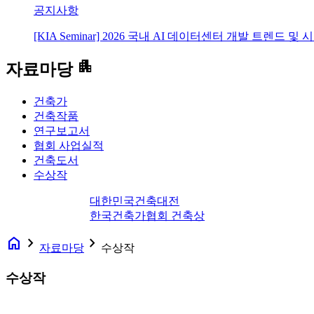
공지사항
[KIA Seminar] 2026 국내 AI 데이터센터 개발 트렌드 및
apartment
자료마당
건축가
건축작품
연구보고서
협회 사업실적
건축도서
수상작
대한민국건축대전
한국건축가협회 건축상
home
navigate_next
navigate_next
자료마당
수상작
수상작