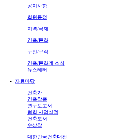
공지사항
회원동정
지역/국제
건축/문화
구인/구직
건축/문화계 소식
뉴스레터
자료마당
건축가
건축작품
연구보고서
협회 사업실적
건축도서
수상작
대한민국건축대전