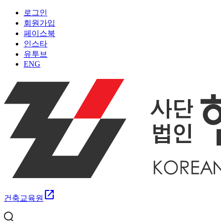
로그인
회원가입
페이스북
인스타
유투브
ENG
open_in_new
건축교육원