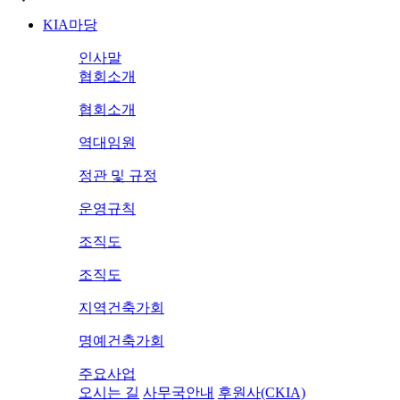
KIA마당
인사말
협회소개
협회소개
역대임원
정관 및 규정
운영규칙
조직도
조직도
지역건축가회
명예건축가회
주요사업
오시는 길
사무국안내
후원사(CKIA)