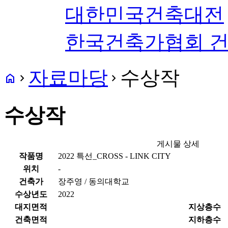
대한민국건축대전
한국건축가협회 
자료마당
수상작
home
navigate_next
navigate_next
수상작
게시물 상세
작품명
2022 특선_CROSS - LINK CITY
위치
-
건축가
장주영 / 동의대학교
수상년도
2022
대지면적
지상층수
건축면적
지하층수