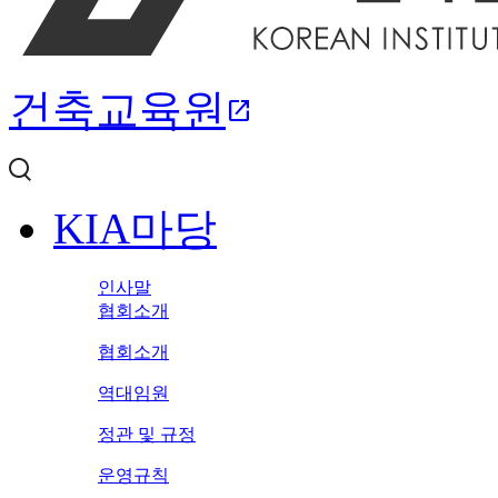
건축교육원
open_in_new
KIA마당
인사말
협회소개
협회소개
역대임원
정관 및 규정
운영규칙