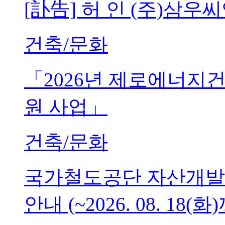
[訃告] 허 인 (주)삼
건축/문화
「2026년 제로에너지
원 사업」
건축/문화
국가철도공단 자산개발
안내 (~2026. 08. 18(화