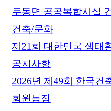
두동면 공공복합시설 
건축/문화
제21회 대한민국 생태
공지사항
2026년 제49회 한국
회원동정