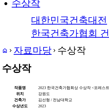
수상작
대한민국건축대전
한국건축가협회 
자료마당
수상작
home
navigate_next
navigate_next
수상작
작품명
2023 한국건축가협회상 수상작 <포레스
위치
강원도
건축가
김선형 / 전남대학교
수상년도
2023