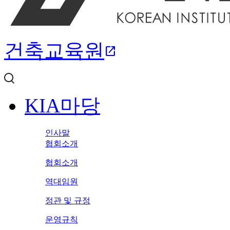
건축교육원
open_in_new
KIA마당
인사말
협회소개
협회소개
역대임원
정관 및 규정
운영규칙