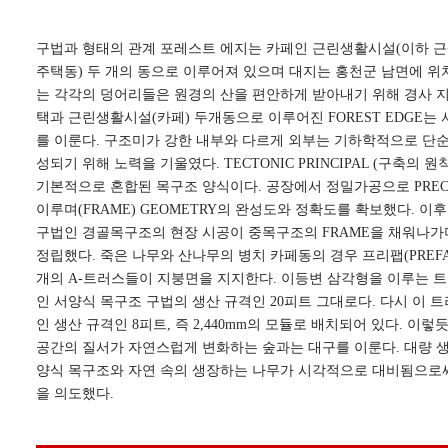
구법과 형태의 관계 포레스트 에지는 카페인 근린생활시설(이하 근
주택동) 두 개의 동으로 이루어져 있으며 대지는 홍천군 남면에 위
는 각각의 덩어리들은 원경의 산을 편안하게 받아내기 위해 경사 지
택과 근린생활시설(카페) 두개동으로 이루어진 FOREST EDGE는
를 이룬다. 구조미가 강한 내부와 다르게 외부는 기하학적으로 단
성되기 위해 노력을 기울였다. TECTONIC PRINCIPAL (구축의 원칙
기본적으로 혼합된 목구조 양식이다. 공장에서 정밀가공으로 PREC
이루며(FRAME) GEOMETRY의 완성도와 정확도를 확보했다. 이
구법인 경골목구조의 현장 시공이 중목구조의 FRAME을 채워나가며(
정립했다. 죽은 나무와 산나무의 병치 카페동의 경우 프리팹(PREF
개의 A-트러스들이 지붕면을 지지한다. 이등변 삼각형을 이루는 
인 서양식 목구조 구법의 생산 규격인 20피트 그대로다. 다시 이 
인 생산 규격인 8피트, 즉 2,440mm의 모듈로 배치되어 있다. 이
공간의 질서가 자연스럽게 변화하는 숲과는 대구를 이룬다. 대량 
양식 목구조와 자연 속의 생장하는 나무가 시각적으로 대비됨으로
을 의도했다.