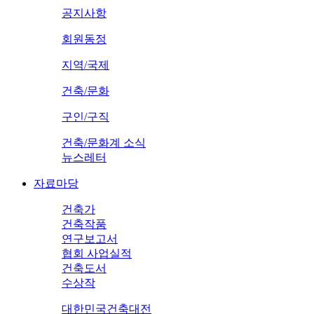
공지사항
회원동정
지역/국제
건축/문화
구인/구직
건축/문화계 소식
뉴스레터
자료마당
건축가
건축작품
연구보고서
협회 사업실적
건축도서
수상작
대한민국건축대전