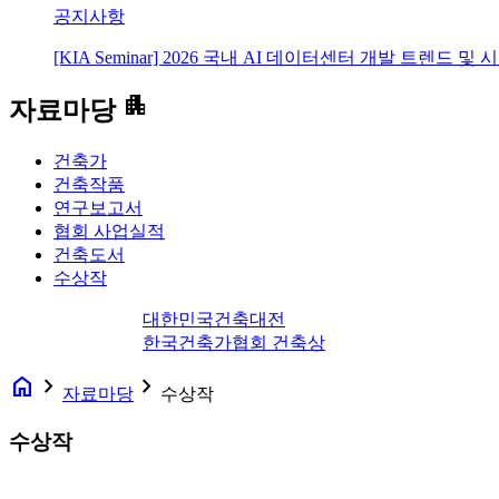
공지사항
[KIA Seminar] 2026 국내 AI 데이터센터 개발 트렌드 및
apartment
자료마당
건축가
건축작품
연구보고서
협회 사업실적
건축도서
수상작
대한민국건축대전
한국건축가협회 건축상
home
navigate_next
navigate_next
자료마당
수상작
수상작