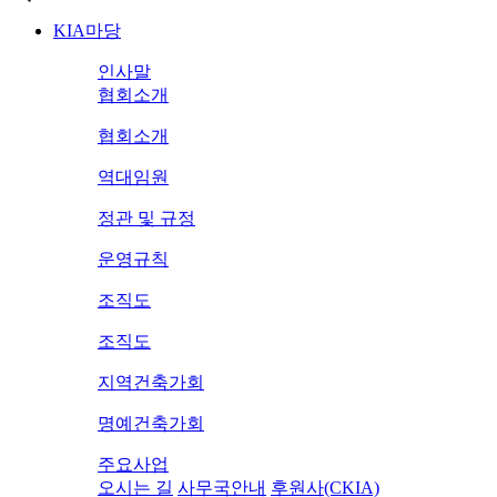
KIA마당
인사말
협회소개
협회소개
역대임원
정관 및 규정
운영규칙
조직도
조직도
지역건축가회
명예건축가회
주요사업
오시는 길
사무국안내
후원사(CKIA)