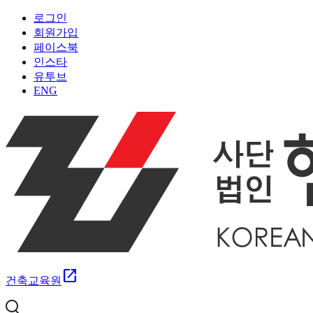
로그인
회원가입
페이스북
인스타
유투브
ENG
open_in_new
건축교육원