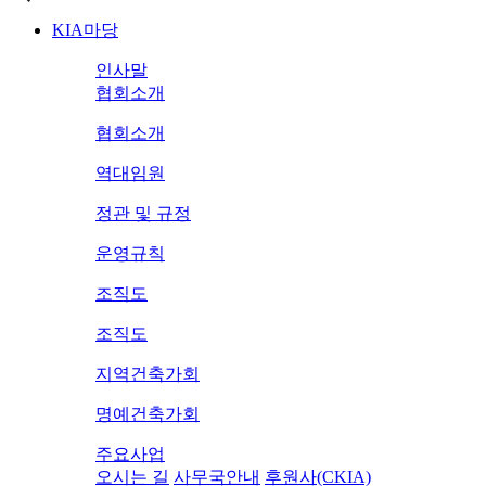
KIA마당
인사말
협회소개
협회소개
역대임원
정관 및 규정
운영규칙
조직도
조직도
지역건축가회
명예건축가회
주요사업
오시는 길
사무국안내
후원사(CKIA)