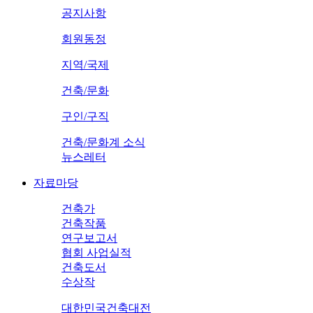
공지사항
회원동정
지역/국제
건축/문화
구인/구직
건축/문화계 소식
뉴스레터
자료마당
건축가
건축작품
연구보고서
협회 사업실적
건축도서
수상작
대한민국건축대전