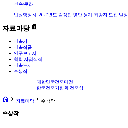
건축/문화
법원행정처_2027년도 감정인 명단 등재 희망자 모집 일정
apartment
자료마당
건축가
건축작품
연구보고서
협회 사업실적
건축도서
수상작
대한민국건축대전
한국건축가협회 건축상
home
navigate_next
navigate_next
자료마당
수상작
수상작