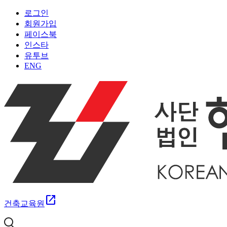
로그인
회원가입
페이스북
인스타
유투브
ENG
open_in_new
건축교육원