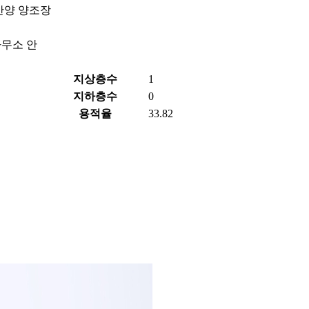
산양 양조장
사무소 안
지상층수
1
지하층수
0
용적율
33.82