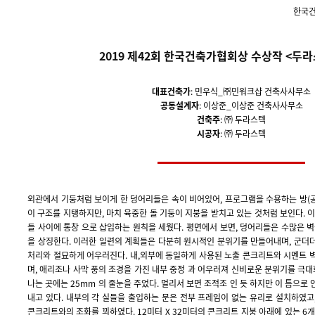
한국건
2019 제42회 한국건축가
협회상 수상작 <두라
대표건축가
: 민우식_㈜민워크샵 건축사사무소
공동설계자
: 이상준_이상준 건축사사무소
건축주
: ㈜ 두라스텍
시공자
: ㈜ 두라스텍
외관에서 기둥처럼 보이게 한 덩어리들은 속이 비어있어, 프로그램을 수용하는 방(공
이 구조를 지탱하지만, 마치 육중한 돌 기둥이 지붕을 받치고 있는 것처럼 보인다. 
들 사이에 통창 으로 삽입하는 원칙을 세웠다. 평면에서 보면, 덩어리들은 수많은 
을 상징한다. 이러한 일련의 계획들은 다분히 원시적인 분위기를 만들어내며, 군더
처리와 절묘하게 어우러진다. 내,외부에 동일하게 사용된 노출 콘크리트와 시멘트 
며, 애리조나 사막 풍의 조경을 가진 내부 중정 과 어우러져 신비로운 분위기를 극대
나는 곳에는 25mm 의 줄눈을 주었다. 멀리서 보면 조적조 인 듯 하지만 이 틈으로
내고 있다. 내부의 각 실들을 출입하는 문은 전부 프레임이 없는 유리로 설치하였고
콘크리트와의 조화를 꾀하였다. 12미터 X 32미터의 콘크리트 지붕 아래에 있는 6