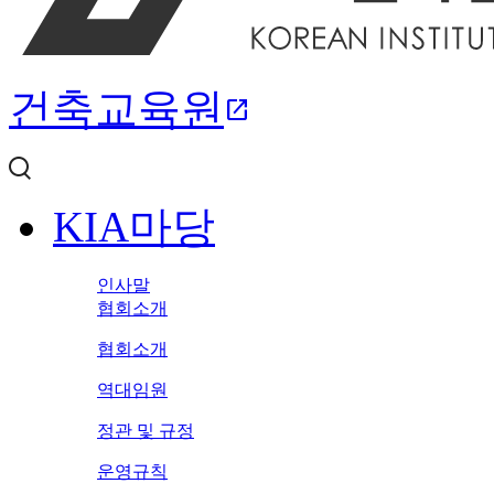
건축교육원
open_in_new
KIA마당
인사말
협회소개
협회소개
역대임원
정관 및 규정
운영규칙