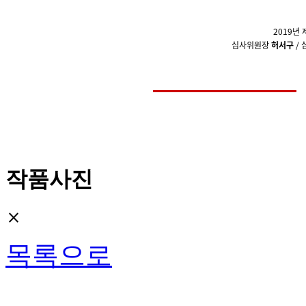
2019년
심사위원장
허서구
/
작품사진
close
목록으로