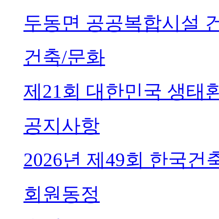
두동면 공공복합시설 
건축/문화
제21회 대한민국 생태
공지사항
2026년 제49회 한국
회원동정