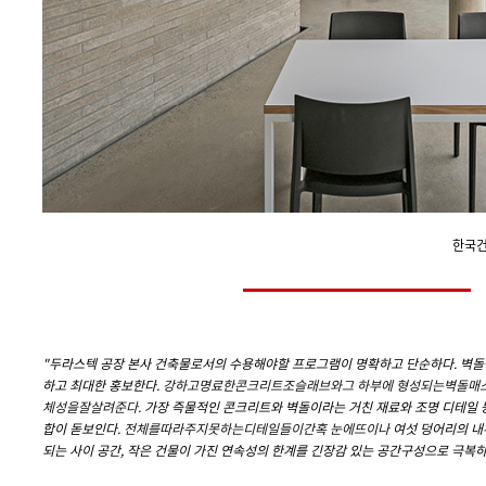
한국건
"
두라스텍 공장 본사 건축물로서의 수용해야할 프로그램이 명확하고 단순하다. 벽
하고 최대한 홍보한다.
강하고
명료한
콘크리트조
슬래브와
그 하부에 형성되는
벽돌매
체성을
잘
살려준다
.
가장 즉물적인 콘크리트와 벽돌이라는 거친 재료와 조명 디테일 
합이 돋보인다.
전체를
따라주지
못하는
디테일
들이
간혹 눈에
뜨이나
여섯 덩어리의 내
되는 사이 공간, 작은 건물이 가진 연속성의 한계를 긴장감 있는 공간구성으로 극복하