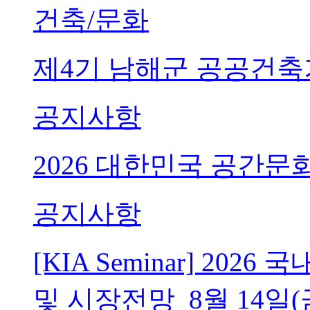
건축/문화
제4기 남해군 공공건축
공지사항
2026 대한민국 공간문
공지사항
[KIA Seminar] 20
및 시장전망_8월 14일(