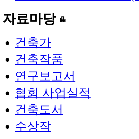
자료마당
apartment
건축가
건축작품
연구보고서
협회 사업실적
건축도서
수상작