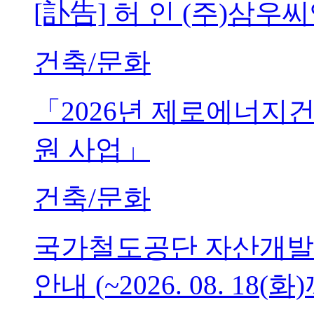
[訃告] 허 인 (주)삼
건축/문화
「2026년 제로에너지
원 사업」
건축/문화
국가철도공단 자산개발
안내 (~2026. 08. 18(화