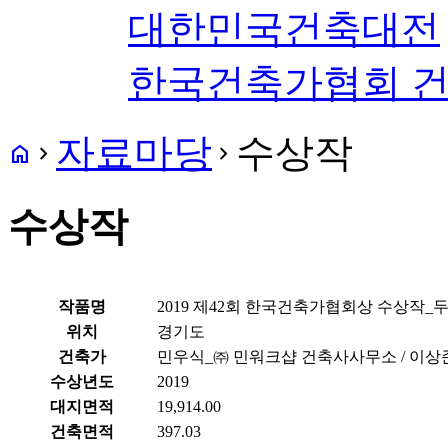
대한민국건축대전
한국건축가협회 
자료마당
수상작
home
navigate_next
navigate_next
수상작
작품명
2019 제42회 한국건축가협회상 수상작_
위치
경기도
건축가
민우식_㈜ 민워크샵 건축사사무소 / 이
수상년도
2019
대지면적
19,914.00
건축면적
397.03