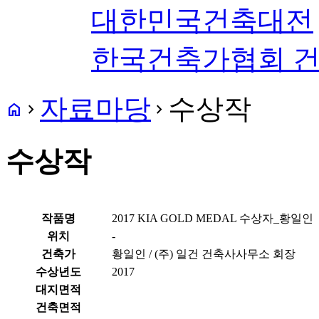
대한민국건축대전
한국건축가협회 
자료마당
수상작
home
navigate_next
navigate_next
수상작
작품명
2017 KIA GOLD MEDAL 수상자_황일인
위치
-
건축가
황일인 / (주) 일건 건축사사무소 회장
수상년도
2017
대지면적
건축면적