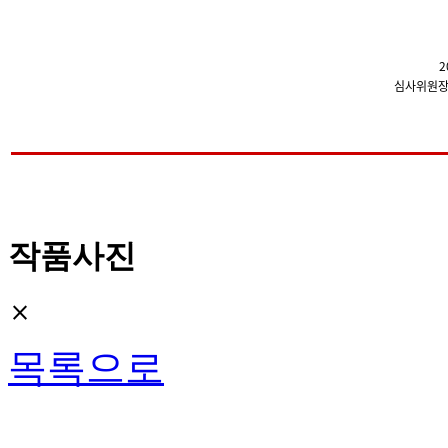
2
심사위원
작품사진
close
목록으로