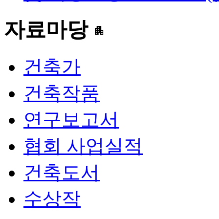
자료마당
apartment
건축가
건축작품
연구보고서
협회 사업실적
건축도서
수상작