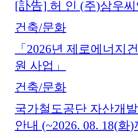
[訃告] 허 인 (주)삼
건축/문화
「2026년 제로에너지
원 사업」
건축/문화
국가철도공단 자산개발
안내 (~2026. 08. 18(화