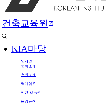
건축교육원
open_in_new
KIA마당
인사말
협회소개
협회소개
역대임원
정관 및 규정
운영규칙