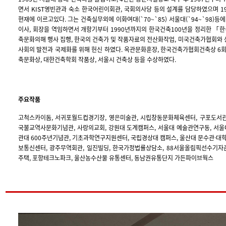
면서 KIST영빈관과 숙소 한국어린이회관, 국회의사당 등의 설계를 담당하였으며 
현재에 이르고있다. 그는 건축실무외에 이화여대(`70~`85) 서울대(`94~`98)
이사, 회장을 역임하면서 개항기부터 1990년까지의 한국건축100년을 정리한 「한
축문화의해 행사 집행, 한국의 건축가 및 작품자료의 전산화작업, 미국건축가협회와 상
사회의 발전과 국제화를 위해 헌신 하였다. 옥관문화훈장, 한국건축가협회건축상 6
축문화상, 대한건축학회 작품상, 서울시 건축상 등을 수상하였다.
주요작품
고척스카이돔, 서귀포월드컵경기장, 영은미술관, 시립창동문화체육센터, 구포도서관,
국불교역사문화기념관, 사랑의교회, 강원대 도계캠퍼스, 서울대 예술관연구동, 서울대
관대 600주년기념관, 기초과학연구지원센터, 국립경상대 캠퍼스, 울산대 문수관·대
보통신센터, 광주무역회관, 일진빌딩, 한국가정법률상담소, 88서울올림픽선수기자촌
주택, 포항테크노파크, 울산농수산물 유통센터, 동남권유통단지 가든파이브웍스