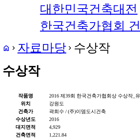
대한민국건축대전
한국건축가협회 
자료마당
수상작
home
navigate_next
navigate_next
수상작
작품명
2016 제39회 한국건축가협회상 수상작_
위치
강원도
건축가
곽희수 / (주)이뎀도시건축
수상년도
2016
대지면적
4,929
건축면적
1,221.84