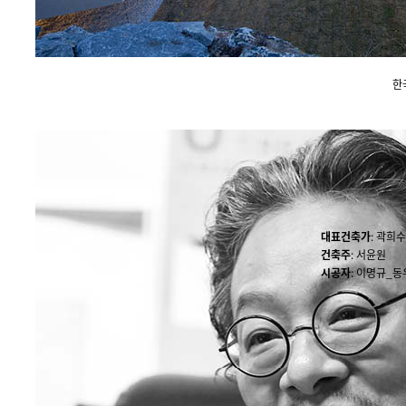
한
대표건축가
: 곽희
건축주
: 서윤원
시공자
: 이명규_동