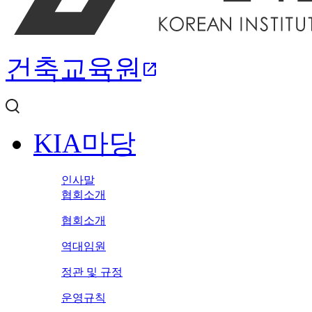
건축교육원
open_in_new
KIA마당
인사말
협회소개
협회소개
역대임원
정관 및 규정
운영규칙