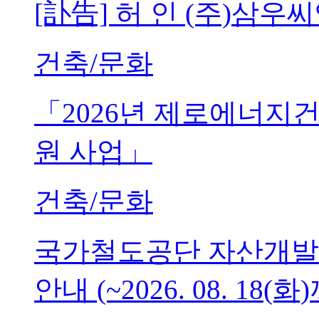
[訃告] 허 인 (주)삼
건축/문화
「2026년 제로에너지
원 사업」
건축/문화
국가철도공단 자산개발
안내 (~2026. 08. 18(화