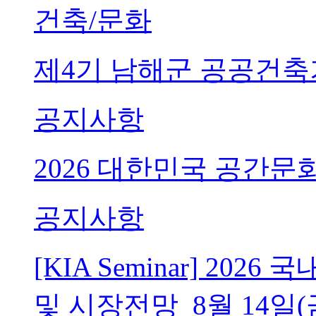
건축/문화
제4기 남해군 공공건축
공지사항
2026 대한민국 공간문
공지사항
[KIA Seminar] 20
및 시장전망_8월 14일(