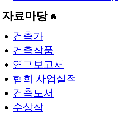
자료마당
apartment
건축가
건축작품
연구보고서
협회 사업실적
건축도서
수상작