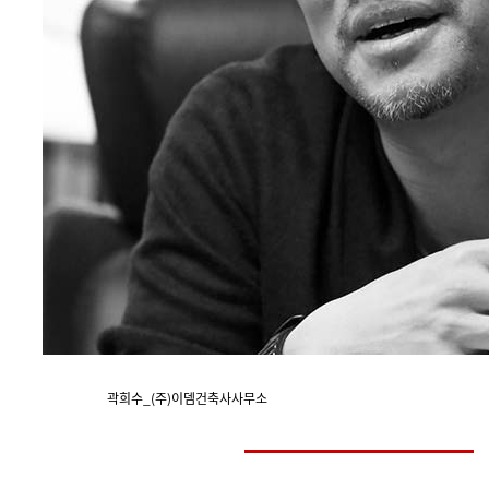
곽희수_(주)이뎀건축사사무소