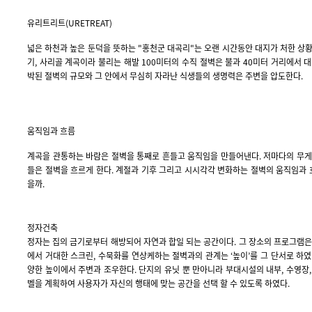
유리트리트(URETREAT)
넓은 하천과 높은 둔덕을 뜻하는 "홍천군 대곡리"는 오랜 시간동안 대지가 처한 상
기, 사리골 계곡이라 불리는 해발 100미터의 수직 절벽은 불과 40미터 거리에서 
박된 절벽의 규모와 그 안에서 무심히 자라난 식생들의 생명력은 주변을 압도한다.
움직임과 흐름
계곡을 관통하는 바람은 절벽을 통째로 흔들고 움직임을 만들어낸다. 저마다의 무게
들은 절벽을 흐르게 한다. 계절과 기후 그리고 시시각각 변화하는 절벽의 움직임과 
을까.
정자건축
정자는 집의 금기로부터 해방되어 자연과 합일 되는 공간이다. 그 장소의 프로그램
에서 거대한 스크린, 수묵화를 연상케하는 절벽과의 관계는 ‘높이’를 그 단서로 하
양한 높이에서 주변과 조우한다. 단지의 유닛 뿐 만아니라 부대시설의 내부, 수영장
벨을 계획하여 사용자가 자신의 행태에 맞는 공간을 선택 할 수 있도록 하였다.