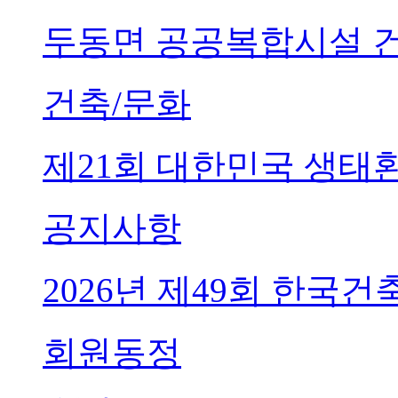
두동면 공공복합시설 
건축/문화
제21회 대한민국 생태
공지사항
2026년 제49회 한국
회원동정