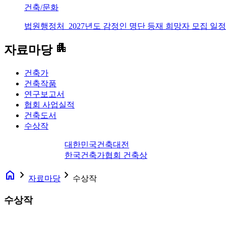
건축/문화
법원행정처_2027년도 감정인 명단 등재 희망자 모집 일정
apartment
자료마당
건축가
건축작품
연구보고서
협회 사업실적
건축도서
수상작
대한민국건축대전
한국건축가협회 건축상
home
navigate_next
navigate_next
자료마당
수상작
수상작