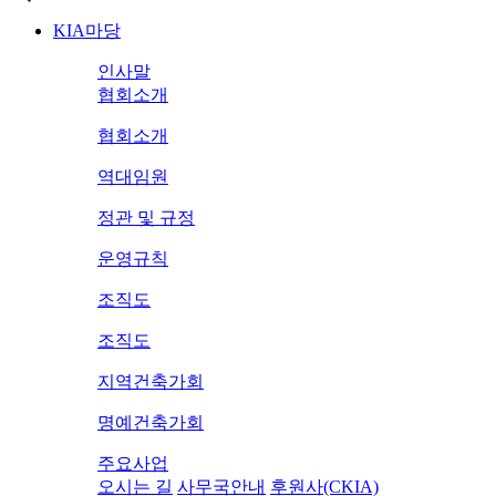
KIA마당
인사말
협회소개
협회소개
역대임원
정관 및 규정
운영규칙
조직도
조직도
지역건축가회
명예건축가회
주요사업
오시는 길
사무국안내
후원사(CKIA)