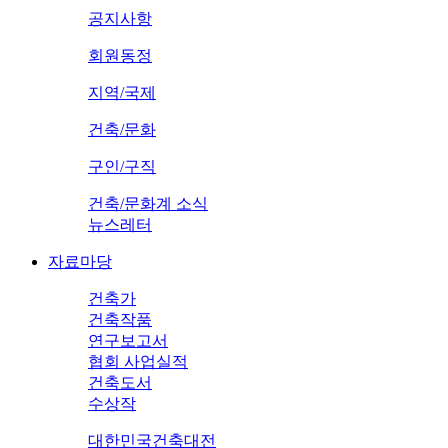
공지사항
회원동정
지역/국제
건축/문화
구인/구직
건축/문화계 소식
뉴스레터
자료마당
건축가
건축작품
연구보고서
협회 사업실적
건축도서
수상작
대한민국건축대전