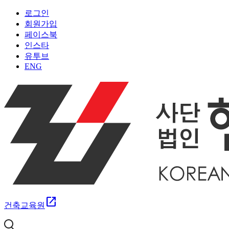
로그인
회원가입
페이스북
인스타
유투브
ENG
open_in_new
건축교육원