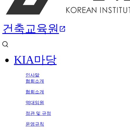
건축교육원
open_in_new
KIA마당
인사말
협회소개
협회소개
역대임원
정관 및 규정
운영규칙