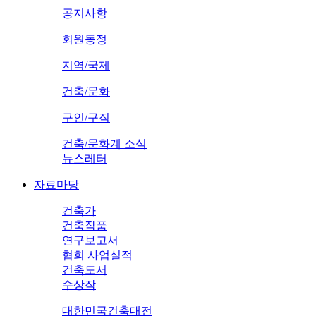
공지사항
회원동정
지역/국제
건축/문화
구인/구직
건축/문화계 소식
뉴스레터
자료마당
건축가
건축작품
연구보고서
협회 사업실적
건축도서
수상작
대한민국건축대전