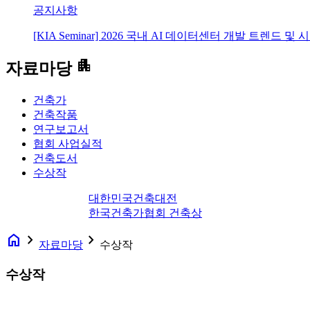
공지사항
[KIA Seminar] 2026 국내 AI 데이터센터 개발 트렌드 및
apartment
자료마당
건축가
건축작품
연구보고서
협회 사업실적
건축도서
수상작
대한민국건축대전
한국건축가협회 건축상
home
navigate_next
navigate_next
자료마당
수상작
수상작