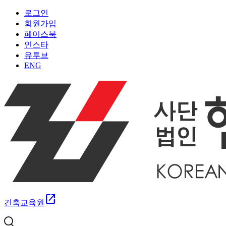
로그인
회원가입
페이스북
인스타
유투브
ENG
open_in_new
건축교육원