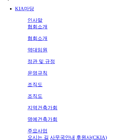
KIA마당
인사말
협회소개
협회소개
역대임원
정관 및 규정
운영규칙
조직도
조직도
지역건축가회
명예건축가회
주요사업
오시는 길
사무국안내
후원사(CKIA)