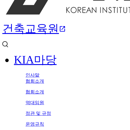
건축교육원
open_in_new
KIA마당
인사말
협회소개
협회소개
역대임원
정관 및 규정
운영규칙