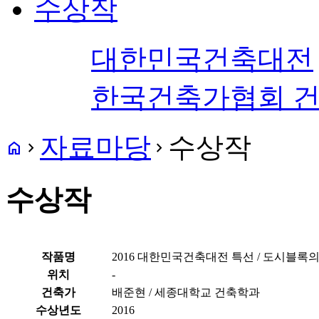
수상작
대한민국건축대전
한국건축가협회 
자료마당
수상작
home
navigate_next
navigate_next
수상작
작품명
2016 대한민국건축대전 특선 / 도시블록
위치
-
건축가
배준현 / 세종대학교 건축학과
수상년도
2016