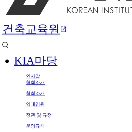
건축교육원
open_in_new
KIA마당
인사말
협회소개
협회소개
역대임원
정관 및 규정
운영규칙