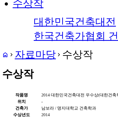
수상작
대한민국건축대전
한국건축가협회 
자료마당
수상작
home
navigate_next
navigate_next
수상작
작품명
2014 대한민국건축대전 우수상(대한건축학
위치
-
건축가
남보라 / 명지대학교 건축학과
수상년도
2014