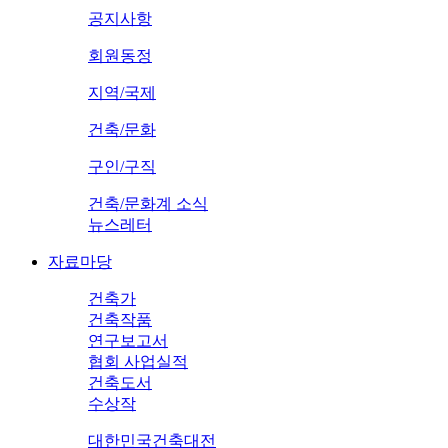
공지사항
회원동정
지역/국제
건축/문화
구인/구직
건축/문화계 소식
뉴스레터
자료마당
건축가
건축작품
연구보고서
협회 사업실적
건축도서
수상작
대한민국건축대전