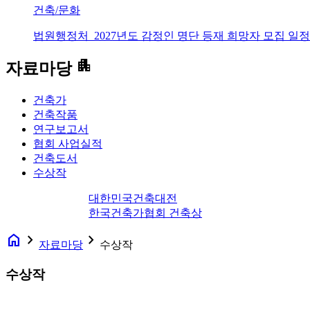
건축/문화
법원행정처_2027년도 감정인 명단 등재 희망자 모집 일정
apartment
자료마당
건축가
건축작품
연구보고서
협회 사업실적
건축도서
수상작
대한민국건축대전
한국건축가협회 건축상
home
navigate_next
navigate_next
자료마당
수상작
수상작