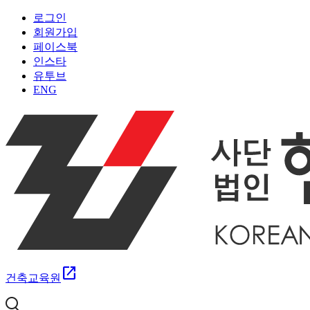
로그인
회원가입
페이스북
인스타
유투브
ENG
open_in_new
건축교육원