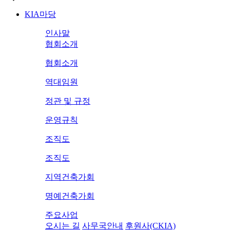
KIA마당
인사말
협회소개
협회소개
역대임원
정관 및 규정
운영규칙
조직도
조직도
지역건축가회
명예건축가회
주요사업
오시는 길
사무국안내
후원사(CKIA)