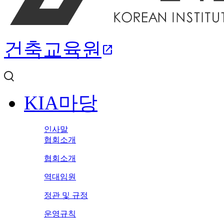
건축교육원
open_in_new
KIA마당
인사말
협회소개
협회소개
역대임원
정관 및 규정
운영규칙