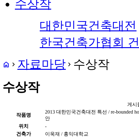
수상작
대한민국건축대전
한국건축가협회 
자료마당
수상작
home
navigate_next
navigate_next
수상작
게시
2013 대한민국건축대전 특선 / re-bounde
작품명
안
위치
-
건축가
이욱재 / 홍익대학교