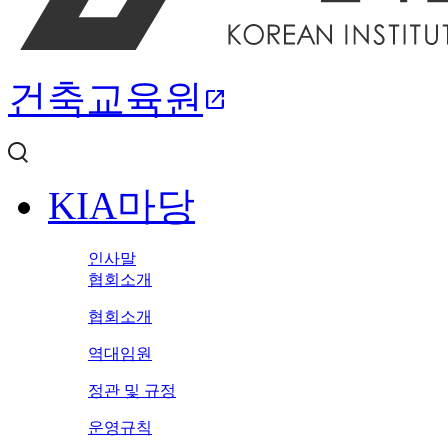
건축교육원
open_in_new
KIA마당
인사말
협회소개
협회소개
역대임원
정관 및 규정
운영규칙