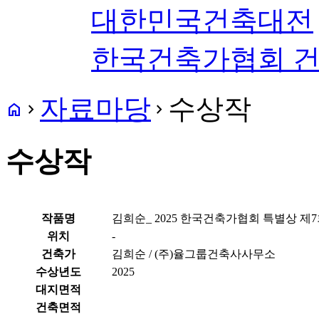
대한민국건축대전
한국건축가협회 
자료마당
수상작
home
navigate_next
navigate_next
수상작
작품명
김희순_ 2025 한국건축가협회 특별상 
위치
-
건축가
김희순 / (주)율그룹건축사사무소
수상년도
2025
대지면적
건축면적