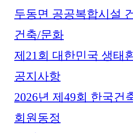
두동면 공공복합시설 
건축/문화
제21회 대한민국 생태
공지사항
2026년 제49회 한국
회원동정