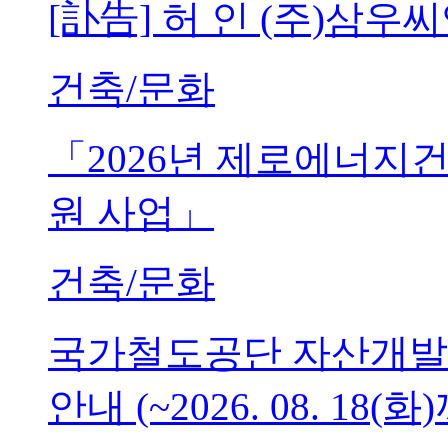
[訃告] 허 인 (주)삼
건축/문화
「2026년 제로에너지
원 사업」
건축/문화
국가철도공단 자산개발
안내 (~2026. 08. 18(화