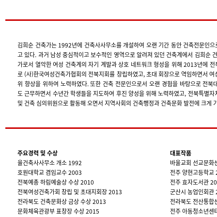
김희순 건축가는 1992년에 건축사사무소를 개설하여 오랜 기간 동안 건축전문인으
고 있다. 과거 남성 중심적이고 보수적인 영역으로 알려져 있던 건축계에서 김희순 
가로서 열악한 여성 건축계의 자기 계발과 상호 네트워크 형성을 위해 2013년에
로 (사)한국여성건축가협회의 전북지회를 창립하였고, 초대 회장으로 역임하면서 여성
위 향상을 위하여 노력하였다. 또한 건축 전문인으로서 오랜 경험을 바탕으로 전북
도 근무하면서 수년간 학생들을 지도하여 후진 양성을 위해 노력하였고, 전북특별자치
및 건축 심의위원으로 활동해 오면서 지역사회의 건축행정과 건축문화 발전에 크게 기
주요경력 및 수상
대표작품
율건축사사무소 개소 1992
바울교회 선교문화센
호원대학교 겸임교수 2003
전주 양현고등학교 2
전북예총 하림예술상 수상 2010
전주 효자도서관 20
전북여성건축가회 창립 및 초대지회장 2013
군산시 농업인회관 2
전라북도 건축문화상 금상 수상 2013
전라북도 전산통합센
문화체육관광부 표창장 수상 2015
전주 아동청소년센터