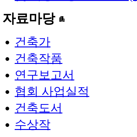
자료마당
apartment
건축가
건축작품
연구보고서
협회 사업실적
건축도서
수상작