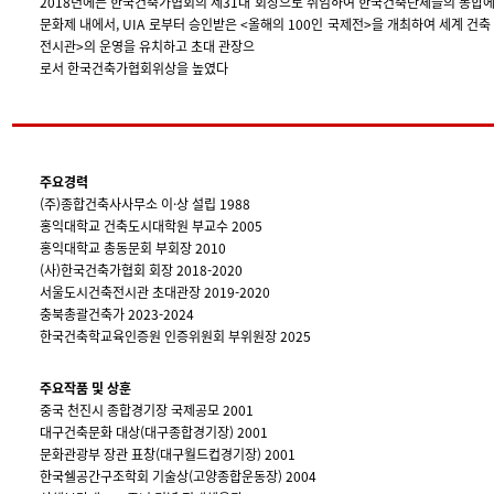
2018년에는 한국건축가협회의 제31대 회장으로 취임하여 한국건축단체들의 통합에
문화제 내에서, UIA 로부터 승인받은 <올해의 100인 국제전>을 개최하여 세계 
전시관>의 운영을 유치하고 초대 관장으
로서 한국건축가협회위상을 높였다
주요경력
(주)종합건축사사무소 이·상 설립 1988
홍익대학교 건축도시대학원 부교수 2005
홍익대학교 총동문회 부회장 2010
(사)한국건축가협회 회장 2018-2020
서울도시건축전시관 초대관장 2019-2020
충북총괄건축가 2023-2024
한국건축학교육인증원 인증위원회 부위원장 2025
주요작품 및 상훈
중국 천진시 종합경기장 국제공모 2001
대구건축문화 대상(대구종합경기장) 2001
문화관광부 장관 표창(대구월드컵경기장) 2001
한국쉘공간구조학회 기술상(고양종합운동장) 2004