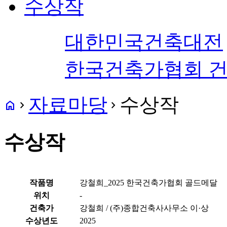
수상작
대한민국건축대전
한국건축가협회 
자료마당
수상작
home
navigate_next
navigate_next
수상작
작품명
강철희_2025 한국건축가협회 골드메달
위치
-
건축가
강철희 / (주)종합건축사사무소 이·상
수상년도
2025