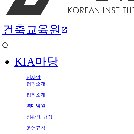
건축교육원
open_in_new
KIA마당
인사말
협회소개
협회소개
역대임원
정관 및 규정
운영규칙