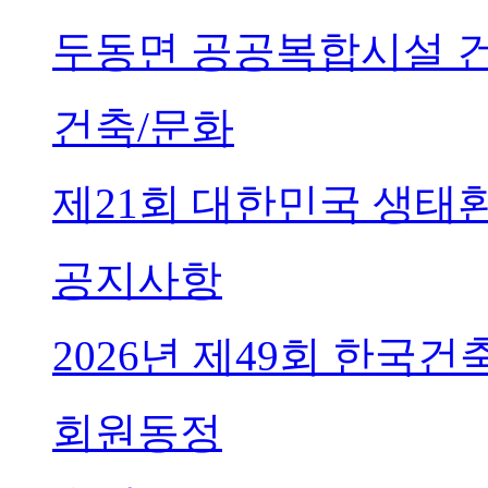
두동면 공공복합시설 
건축/문화
제21회 대한민국 생태
공지사항
2026년 제49회 한국
회원동정