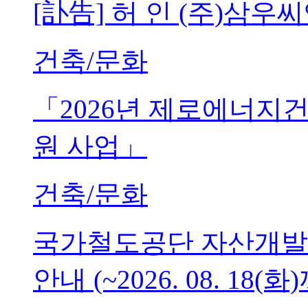
[訃告] 허 인 (주)삼
건축/문화
「2026년 제로에너지
원 사업」
건축/문화
국가철도공단 자산개발
안내 (~2026. 08. 18(화