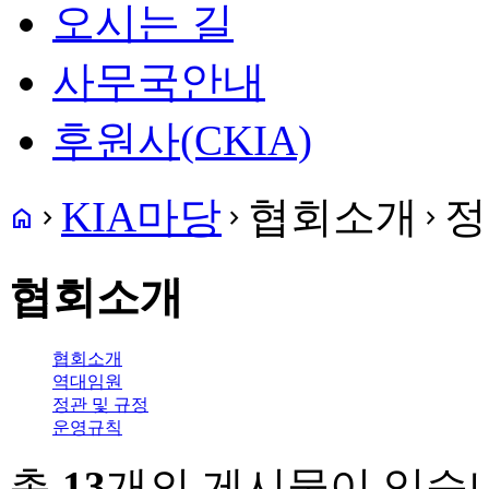
오시는 길
사무국안내
후원사(CKIA)
KIA마당
협회소개
정
home
navigate_next
navigate_next
navigate_next
협회소개
협회소개
역대임원
정관 및 규정
운영규칙
총
13
개의 게시물이 있습