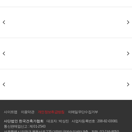
사이트맵
이용약관
개인정보취급방침
이메일무단수집거부
사단법인 한국건축가협회
대표자 : 박상진
사업자등록번호 : 208-82-03081
통신판매업신고 : 제 01-2543
서울특별시 양천구 목동서로 225 대한민국예술인센터 9층
전화 : 02-744-8050