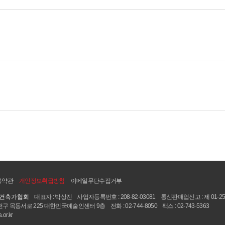
용약관
개인정보취급방침
이메일무단수집거부
국건축가협회
대표자 : 박상진
사업자등록번호 : 208-82-03081
통신판매업신고 : 제 01-25
구 목동서로 225 대한민국예술인센터 9층
전화 : 02-744-8050
팩스 : 02-743-5363
or.kr