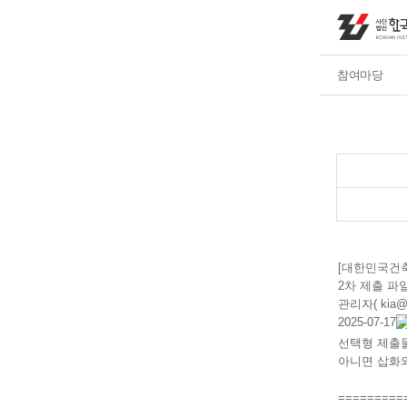
참여마당
[대한민국건
2차 제출 
관리자( kia@ki
2025-07-17
선택형 제출물
아니면 삽화
=========