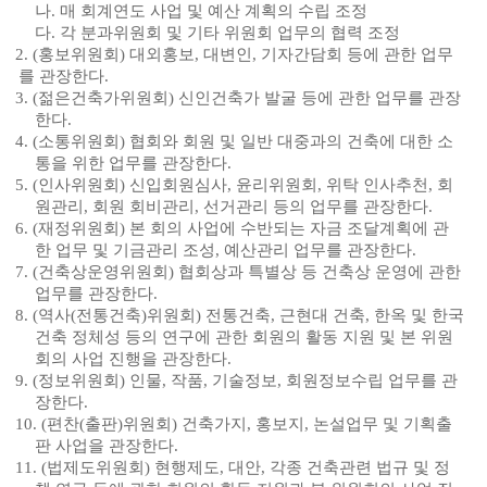
나
.
매 회계연도 사업 및 예산 계획의 수립 조정
다
.
각 분과위원회 및 기타 위원회 업무의 협력 조정
2. (
홍보위원회
)
대외홍보
,
대변인
,
기자간담회 등에 관한 업무
를 관장한다
.
3. (
젊은건축가위원회
)
신인건축가 발굴 등에 관한 업무를 관장
한다
.
4. (
소통위원회
)
협회와 회원 및 일반 대중과의 건축에 대한 소
통을 위한 업무를 관장한다
.
5. (
인사위원회
)
신입회원심사
,
윤리위원회
,
위탁 인사추천
,
회
원관리
,
회원 회비관리
,
선거관리 등의 업무를 관장한다
.
6. (
재정위원회
)
본 회의 사업에 수반되는 자금 조달계획에 관
한 업무 및 기금관리 조성
,
예산관리 업무를 관장한다
.
7. (
건축상운영위원회
)
협회상과 특별상 등 건축상 운영에 관한
업무를 관장한다
.
8. (
역사
(
전통건축
)
위원회
)
전통건축
,
근현대 건축
,
한옥 및 한국
건축 정체성 등의 연구에 관한 회원의 활동 지원 및 본 위원
회의 사업 진행을 관장한다
.
9. (
정보위원회
)
인물
,
작품
,
기술정보
,
회원정보수립 업무를 관
장한다
.
10. (
편찬
(
출판
)
위원회
)
건축가지
,
홍보지
,
논설업무 및 기획출
판 사업을 관장한다
.
11. (
법제도위원회
)
현행제도
,
대안
,
각종 건축관련 법규 및 정