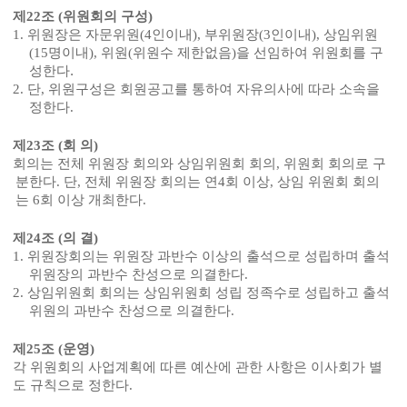
제
22
조
(
위원회의 구성
)
1.
위원장은 자문위원
(4
인이내
),
부위원장
(3
인이내
),
상임위원
(15
명이내
),
위원
(
위원수 제한없음
)
을 선임하여 위원회를 구
성한다
.
2.
단
,
위원구성은 회원공고를 통하여 자유의사에 따라 소속을
정한다
.
제
23
조
(
회 의
)
회의는 전체 위원장 회의와 상임위원회 회의
,
위원회 회의로 구
분한다
.
단
,
전체 위원장 회의는 연
4
회 이상
,
상임 위원회 회의
는
6
회 이상 개최한다
.
제
24
조
(
의 결
)
1.
위원장회의는 위원장 과반수 이상의 출석으로 성립하며 출석
위원장의 과반수 찬성으로 의결한다
.
2.
상임위원회 회의는 상임위원회 성립 정족수로 성립하고 출석
위원의 과반수 찬성으로 의결한다
.
제
25
조
(
운영
)
각 위원회의 사업계획에 따른 예산에 관한 사항은 이사회가 별
도 규칙으로 정한다
.