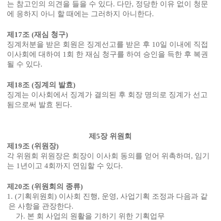
는 참고인의 의견을 들을 수 있다
.
다만
,
정당한 이유 없이 청문
에 응하지 아니 할 때에는 그러하지 아니한다
.
제
17
조
(
재심 청구
)
징계처분을 받은 회원은 징계선고를 받은 후
10
일 이내에 직접
이사회에 대하여
1
회 한 재심 청구를 하여 승인을 득한 후 복권
될 수 있다
.
제
18
조
(
징계의 발효
)
징계는 이사회에서 징계가 결의된 후 회장 명의로 징계가 선고
됨으로써 발효 된다
.
제
5
장 위원회
제
19
조
(
위원장
)
각 위원회 위원장은 회장이 이사회 동의를 얻어 위촉하며
,
임기
는
1
년이고
4
회까지 연임할 수 있다
.
제
20
조
(
위원회의 종류
)
1. (
기획위원회
)
이사회 진행
,
운영
,
사업기획 조정과 다음과 같
은 사항을 관장한다
.
가
.
본 회 사업의 원활을 기하기 위한 기획업무