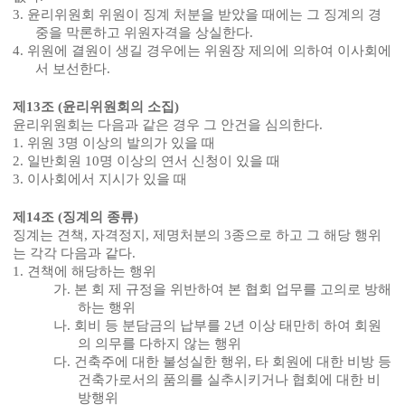
3.
윤리위원회 위원이 징계 처분을 받았을 때에는 그 징계의 경
중을 막론하고 위원자격을 상실한다
.
4.
위원에 결원이 생길 경우에는 위원장 제의에 의하여 이사회에
서 보선한다
.
제
13
조
(
윤리위원회의 소집
)
윤리위원회는 다음과 같은 경우 그 안건을 심의한다
.
1.
위원
3
명 이상의 발의가 있을 때
2.
일반회원
10
명 이상의 연서 신청이 있을 때
3.
이사회에서 지시가 있을 때
제
14
조
(
징계의 종류
)
징계는 견책
,
자격정지
,
제명처분의
3
종으로 하고 그 해당 행위
는 각각 다음과 같다
.
1.
견책에 해당하는 행위
가
.
본 회 제 규정을 위반하여 본 협회 업무를 고의로 방해
하는 행위
나
.
회비 등 분담금의 납부를
2
년 이상 태만히 하여 회원
의 의무를 다하지 않는 행위
다
.
건축주에 대한 불성실한 행위
,
타 회원에 대한 비방 등
건축가로서의 품의를 실추시키거나 협회에 대한 비
방행위