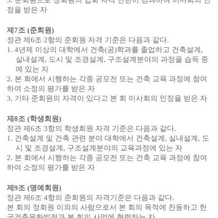
3.
준회원으로 정회원의 입회 자격 연한이 경과하여 이사회의 인
정을 받은 자
제
7
조
(
준회원
)
정관 제
6
조
2
항의 준회원 자격 기준은 다음과 같다
.
1. 4
년제 이상의 대학에서 건축
(
공
)
학과를 졸업하고 건축설계
,
실내설계
,
도시 및 조경설계
,
구조설계분야의 과정을 습득 중
에 있는 자
2.
본 회에서 시행하는 각종 공모전 또는 건축 교육 과정에 참여
하여 소정의 평가를 받은 자
3.
기타 준회원의 자격이 있다고 본 회 이사회의 인정을 받은 자
제
8
조
(
학생회원
)
정관 제
6
조
3
항의 학생회원 자격 기준은 다음과 같다
.
1.
건축설계 및 건축 관련 분야 대학에서 건축설계
,
실내설계
,
도
시 및 조경설계
,
구조설계분야의 교육과정에 있는 자
2.
본 회에서 시행하는 각종 공모전 또는 건축 교육 과정에 참여
하여 소정의 평가를 받은 자
제
9
조
(
명예회원
)
정관 제
6
조
4
항의 준회원의 자격기준은 다음과 같다
.
본 회의 정회원 이외의 사람으로서 본 회의 목적에 찬동하고 한
국건축문화발전과 본 회의 사업에 협력하는 자