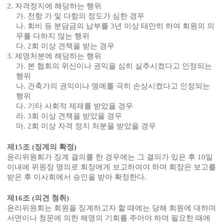
2.
자격정지에 해당하는 행위
가
.
전항 가 및 다항의 정도가 심한 경우
나
.
회비 등 분담금의 납부를
3
년 이상 태만히 하여 회원의 의
무를 다하지 않는 행위
다
. 2
회 이상 견책을 받는 경우
3.
제명처분에 해당하는 행위
가
.
본 협회의 위신이나 권익을 심히 실추시켰다고 인정되는
행위
나
.
건축가의 권익이나 명예를 극히 손상시켰다고 인정되는
행위
다
.
기타 사회적 제재를 받았을 경우
라
. 3
회 이상 견책을 받았을 경우
마
. 2
회 이상 자격 정지 처분을 받았을 경우
제
15
조
(
징계의 확정
)
윤리위원회가 징계 결의를 한 경우에는 그 결의가 있은 후
10
일
이내에 위원장 명의로 회장에게 보고하여야 하며 회장은 보고를
받은 후 이사회에서 승인을 받아 확정한다
.
제
16
조
(
의견 청취
)
윤리위원회는 회원을 징계하고자 할 때에는 당해 회원에 대하여
서면이나 청문에 의한 해명의 기회를 주어야 하며 필요한 때에