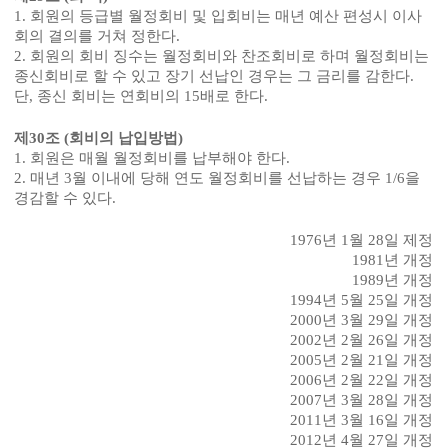
1.
회원의 등급별 월정회비 및 입회비는 매년 예산 편성시 이사
회의 결의를 거쳐 정한다
.
2.
회원의 회비 징수는 월정회비와 찬조회비로 하며 월정회비는
종신회비로 할 수 있고 장기 선납인 경우는 그 금리를 감한다
.
단
,
종신 회비는 연회비의
15
배로 한다
.
제
30
조
(
회비의 납입방법
)
1.
회원은 매월 월정회비를 납부해야 한다
.
2.
매년
3
월 이내에 당해 연도 월정회비를 선납하는 경우
1/6
을
경감할 수 있다
.
1976
년
1
월
28
일 제정
1981
년 개정
1989
년 개정
1994
년
5
월
25
일 개정
2000
년
3
월
29
일 개정
2002
년
2
월
26
일 개정
2005
년
2
월
21
일 개정
2006
년
2
월
22
일 개정
2007
년
3
월
28
일 개정
2011
년
3
월
16
일 개정
2012
년
4
월
27
일 개정