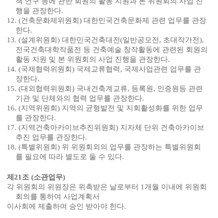
책 연구 등에 관한 회원의 활동 지원과 본 위원회의 사업 진
행을 관장한다
.
12. (
건축문화제위원회
)
대한민국건축문화제 관련 업무를 관장
한다
.
13. (
설계위원회
)
대한민국건축대전
(
일반공모전
,
초대작가전
),
전국건축대학작품전 등 건축예술 창작활동에 관련된 회원의
활동 지원 및 본 위원회의 사업 진행을 관장한다
.
14. (
국제협력위원회
)
국제교류협력
,
국제사업관련 업무를 관
장한다
.
15. (
대외협력위원회
)
국내건축계교류
,
등록원
,
인증원등 관련
기관 및 단체와의 협력 업무를 관장한다
.
16. (
지역위원회
)
지역의 균형발전 및 지회활성화를 위한 업무
를 관장한다
.
17. (
지역건축아카이브추진위원회
)
지자체 단위 건축아카이브
추진 업무를 관장한다
.
18. (
특별위원회
)
위 위원회외의 업무를 관장하는 특별위원회
를 필요에 따라 별도로 둘 수 있다
.
제
21
조
(
소관업무
)
각 위원회의 위원장은 위촉받은 날로부터
1
개월 이내에 위원회
회의를 통하여 사업계획서
이사회에 제출하여 승인 받아야 한다
.