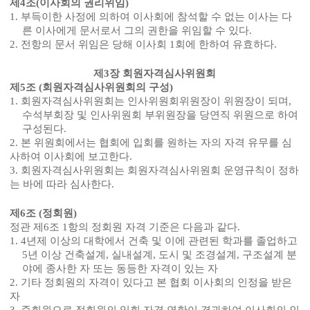
제
4
조
(
이사회의 권리위임
)
1.
부득이한 사정에 의하여 이사회에 참석할 수 없는 이사는 다
른 이사에게 문서로서 그의 권한을 위임할 수 있다
.
2.
전항의 문서 위임은 당해 이사회
1
회에 한하여 유효하다
.
제
3
장 회원자격심사위원회
제
5
조
(
회원자격심사위원회의 구성
)
1.
회원자격심사위원회는 인사위원회위원장이 위원장이 되며
,
수석부회장 및 인사위원회 부위원장을 당연직 위원으로 하여
구성된다
.
2.
본 위원회에서는 협회에 입회를 원하는 자의 자격 유무를 심
사하여 이사회에 보고한다
.
3.
회원자격심사위원회는 회원자격심사위원회 운영규칙이 정하
는 바에 따라 심사한다
.
제
6
조
(
정회원
)
정관 제
6
조
1
항의 정회원 자격 기준은 다음과 같다
.
1. 4
년제 이상의 대학에서 건축 및 이에 관련된 학과를 졸업하고
5
년 이상 건축설계
,
실내설계
,
도시 및 조경설계
,
구조설계 분
야에 종사한 자 또는 동등한 자격이 있는 자
2.
기타 정회원의 자격이 있다고 본 협회 이사회의 인정을 받은
자