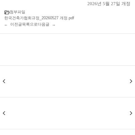
2026
년
5
월
27
일 개정
folder_open
첨부파일
한국건축가협회규정_20260527 개정.pdf
← 이전글
목록으로
다음글 →