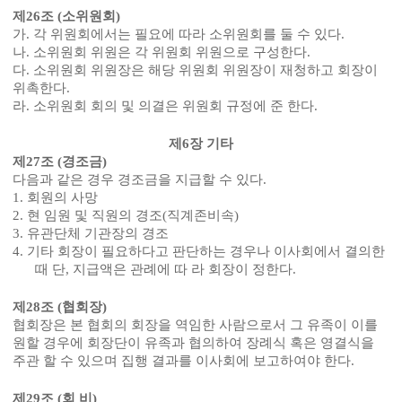
제
26
조
(
소위원회
)
가
.
각 위원회에서는 필요에 따라 소위원회를 둘 수 있다
.
나
.
소위원회 위원은 각 위원회 위원으로 구성한다
.
다
.
소위원회 위원장은 해당 위원회 위원장이 재청하고 회장이
위촉한다
.
라
.
소위원회 회의 및 의결은 위원회 규정에 준 한다
.
제
6
장 기타
제
27
조
(
경조금
)
다음과 같은 경우 경조금을 지급할 수 있다
.
1.
회원의 사망
2.
현 임원 및 직원의 경조
(
직계존비속
)
3.
유관단체 기관장의 경조
4.
기타 회장이 필요하다고 판단하는 경우나 이사회에서 결의한
때 단
,
지급액은 관례에 따 라 회장이 정한다
.
제
28
조
(
협회장
)
협회장은 본 협회의 회장을 역임한 사람으로서 그 유족이 이를
원할 경우에 회장단이 유족과 협의하여 장례식 혹은 영결식을
주관 할 수 있으며 집행 결과를 이사회에 보고하여야 한다
.
제
29
조
(
회 비
)