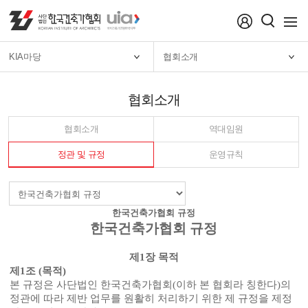
menu
KIA마당
협회소개
협회소개
협회소개
역대임원
정관 및 규정
운영규칙
한국건축가협회 규정
한국건축가협회 규정
제
1
장 목적
제
1
조
(
목적
)
본 규정은 사단법인 한국건축가협회
(
이하 본 협회라 칭한다
)
의
정관에 따라 제반 업무를 원활히 처리하기 위한 제 규정을 제정