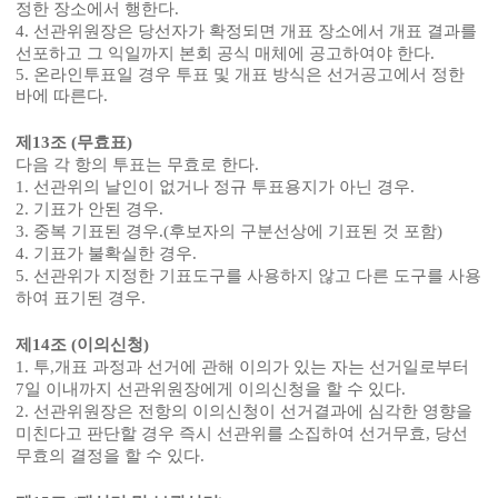
정한 장소에서 행한다
.
4.
선관위원장은 당선자가 확정되면 개표 장소에서 개표 결과를
선포하고 그 익일까지 본회 공식 매체에 공고하여야 한다
.
5.
온라인투표일 경우 투표 및 개표 방식은 선거공고에서 정한
바에 따른다
.
제
13
조
(
무효표
)
다음 각 항의 투표는 무효로 한다
.
1.
선관위의 날인이 없거나 정규 투표용지가 아닌 경우
.
2.
기표가 안된 경우
.
3.
중복 기표된 경우
.(
후보자의 구분선상에 기표된 것 포함
)
4.
기표가 불확실한 경우
.
5.
선관위가 지정한 기표도구를 사용하지 않고 다른 도구를 사용
하여 표기된 경우
.
제
14
조
(
이의신청
)
1.
투
,
개표 과정과 선거에 관해 이의가 있는 자는 선거일로부터
7
일 이내까지 선관위원장에게 이의신청을 할 수 있다
.
2.
선관위원장은 전항의 이의신청이 선거결과에 심각한 영향을
미친다고 판단할 경우 즉시 선관위를 소집하여 선거무효
,
당선
무효의 결정을 할 수 있다
.