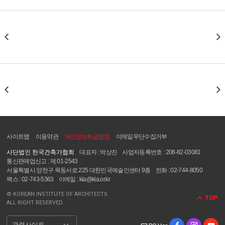
사이트맵
이용약관
개인정보취급방침
이메일무단수집거부
사단법인 한국건축가협회
대표자 : 박상진
사업자등록번호 : 208-82-03081
통신판매업신고 : 제 01-2543
서울특별시 양천구 목동서로 225 대한민국예술인센터 9층
전화 : 02-744-8050
팩스 : 02-743-5363
이메일 : kia@kia.or.kr
© KOREAN INSTITUTE OF ARCHITECTS
TOP
ALL RIGHT RESERVED.
관련사이트