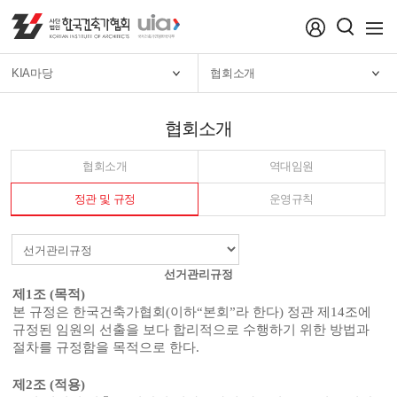
menu
KIA마당
협회소개
협회소개
협회소개
역대임원
정관 및 규정
운영규칙
선거관리규정
제
1
조
(
목적
)
본 규정은 한국건축가협회
(
이하
“
본회
”
라 한다
)
정관 제
14
조에
규정된 임원의 선출을 보다 합리적으로 수행하기 위한 방법과
절차를 규정함을 목적으로 한다
.
제
2
조
(
적용
)