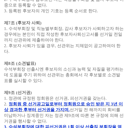
중으로 등록할 수 없다
.
3.
등록된 후보자의 개인 기호는 등록 순서로 한다
.
제
7
조
(
후보자 사퇴
)
1.
수석부회장 및 직능별부회장
,
감사 후보자가 사퇴하고자 하는
경우에는 본인이 직접 작성한 후보자사퇴신고서를 선거일 전일
까지 선관위에 제출하여야 한다
.
2.
후보자 사퇴가 있을 경우
,
선관위는 지체없이 공고하여야 한
다
.
제
8
조
(
소견발표
)
수석부회장 선출시엔 후보자의 소신과 능력 및 자질을 평가하는
데 도움을 주기 위하여 선관위는 총회에서 각 후보별로 소견발
표를 실시할 수 있다
.
제
9
조
(
선거권
)
1.
정관에 규정된 정회원은 선거권
,
피선거권을 갖는다
.
2.
정회원 중 선거공고일로부터 정회원으로 승인 받은 지
3
년 이
상 경과한 후부터 선거권을 가지며
,
선거일 전 해까지의 회비를
미납하거나 징계중인 자는 정관 제
9
조에 따른 본 규정에 의해 선
거권을 행사할 수 없다
.
3.
수석부회장에 대한 피선거권은
1
회 이상 선출직 부회장을 역