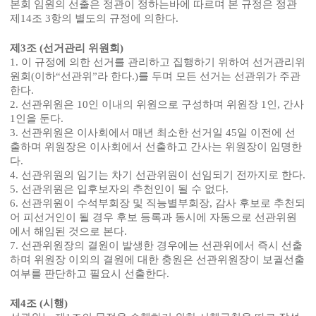
본회 임원의 선출은 정관이 정하는바에 따르며 본 규정은 정관
제
14
조
3
항의 별도의 규정에 의한다
.
제
3
조
(
선거관리 위원회
)
1.
이 규정에 의한 선거를 관리하고 집행하기 위하여 선거관리위
원회
(
이하
“
선관위
”
라 한다
.)
를 두며 모든 선거는 선관위가 주관
한다
.
2.
선관위원은
10
인 이내의 위원으로 구성하며 위원장
1
인
,
간사
1
인을 둔다
.
3.
선관위원은 이사회에서 매년 최소한 선거일
45
일 이전에 선
출하며 위원장은 이사회에서 선출하고 간사는 위원장이 임명한
다
.
4.
선관위원의 임기는 차기 선관위원이 선임되기 전까지로 한다
.
5.
선관위원은 입후보자의 추천인이 될 수 없다
.
6.
선관위원이 수석부회장 및 직능별부회장
,
감사 후보로 추천되
어 피선거인이 될 경우 후보 등록과 동시에 자동으로 선관위원
에서 해임된 것으로 본다
.
7.
선관위원장의 결원이 발생한 경우에는 선관위에서 즉시 선출
하며 위원장 이외의 결원에 대한 충원은 선관위원장이 보궐선출
여부를 판단하고 필요시 선출한다
.
제
4
조
(
시행
)