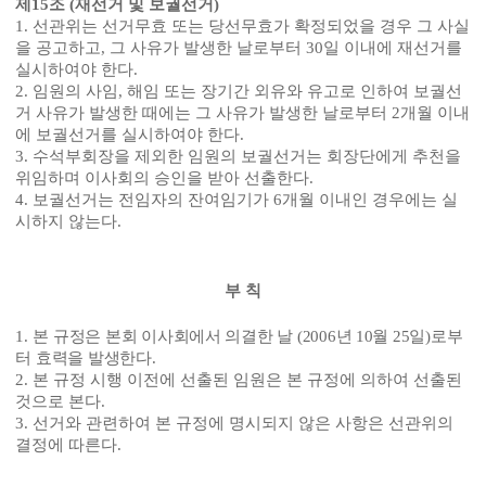
제
15
조
(
재선거 및 보궐선거
)
1.
선관위는 선거무효 또는 당선무효가 확정되었을 경우 그 사실
을 공고하고
,
그 사유가 발생한 날로부터
30
일 이내에 재선거를
실시하여야 한다
.
2.
임원의 사임
,
해임 또는 장기간 외유와 유고로 인하여 보궐선
거 사유가 발생한 때에는 그 사유가 발생한 날로부터
2
개월 이내
에 보궐선거를 실시하여야 한다
.
3.
수석부회장을 제외한 임원의 보궐선거는 회장단에게 추천을
위임하며 이사회의 승인을 받아 선출한다
.
4.
보궐선거는 전임자의 잔여임기가
6
개월 이내인 경우에는 실
시하지 않는다
.
부 칙
1.
본 규정은 본회 이사회에서 의결한 날
(2006
년
10
월
25
일
)
로부
터 효력을 발생한다
.
2.
본 규정 시행 이전에 선출된 임원은 본 규정에 의하여 선출된
것으로 본다
.
3.
선거와 관련하여 본 규정에 명시되지 않은 사항은 선관위의
결정에 따른다
.