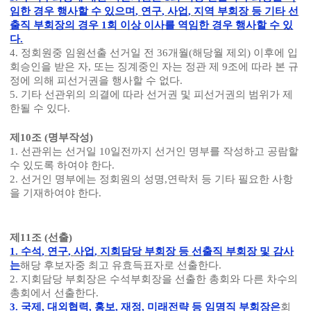
임한 경우 행사할 수 있으며
,
연구
,
사업
,
지역 부회장 등 기타 선
출직 부회장의 경우
1
회 이상 이사를 역임한 경우 행사할 수 있
다
.
4.
정회원중 임원선출 선거일 전
36
개월
(
해당월 제외
)
이후에 입
회승인을 받은 자
,
또는 징계중인 자는 정관 제
9
조에 따라 본 규
정에 의해 피선거권을 행사할 수 없다
.
5.
기타 선관위의 의결에 따라 선거권 및 피선거권의 범위가 제
한될 수 있다
.
제
10
조
(
명부작성
)
1.
선관위는 선거일
10
일전까지 선거인 명부를 작성하고 공람할
수 있도록 하여야 한다
.
2.
선거인 명부에는 정회원의 성명
,
연락처 등 기타 필요한 사항
을 기재하여야 한다
.
제
11
조
(
선출
)
1.
수석
,
연구
,
사업
,
지회담당 부회장 등 선출직 부회장 및 감사
는
해당 후보자중 최고 유효득표자로 선출한다
.
2.
지회담당 부회장은 수석부회장을 선출한 총회와 다른 차수의
총회에서 선출한다
.
3.
국제
,
대외협력
,
홍보
,
재정
,
미래전략 등 임명직 부회장은
회