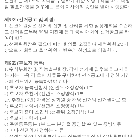
선관위는 제
1
조의 목적을 수행하기 위한 시행규칙을 따로 작성
할 필요가 있을 경우에는 본회 이사회의 승인을 받아 시행한다
.
제
5
조
(
선거공고 및 의결
)
1.
선관위원장은 선거의 집행 및 관리를 위한 일정계획을 수립하
고 선거일로부터
30
일 이전에 본회 공식 매체에 선거공고를 하
여야 한다
.
2.
선관위원장은 필요에 따라 회의를 소집하며 재적위원
2/3
이
상으로 개회하고 출석위원 과반수의 찬성으로 의결한다
.
제
6
조
(
후보자 등록
)
1.
수석부회장 및 직능별부회장
,
감사 선거에 입후보 하고자 하
는 자는 다음 각 호의 서류를 구비하여 선거공고에서 정한 기간
내에 선관위에 등록하여야 한다
.
1)
후보자 등록신청서
(
선관위 소정양식
) 1
부
2)
후보자 추천서
(
선관위 소정양식
) 1
부
단
,
추천인
(3
인
)
자격은 정회원 중 해당 선거의 선거권자로 함
.
3)
후보자 서약서
(
선관위 소정양식
) 1
부
4)
후보자 출마 소견서
(
선관위 소정양식
) 1
부
5)
후보자 이력서
1
부
6)
주민등록등본
1
부 또는 본인을 증명할 수 있는 증빙서류
7)
기타 선관위가 정하는 서류
2.
수석부회장에 입후보한 자는 직능별부회장 및 감사 후보에 이