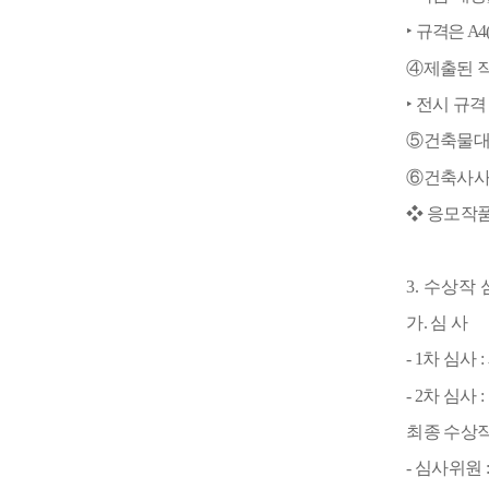
‣
규격은
A4
④
제출된 
‣
전시 규격
⑤
건축물
⑥
건축사사
❖
응모작
3.
수상작 
가
.
심 사
- 1
차 심사
:
- 2
차 심사
:
최종 수상
-
심사위원