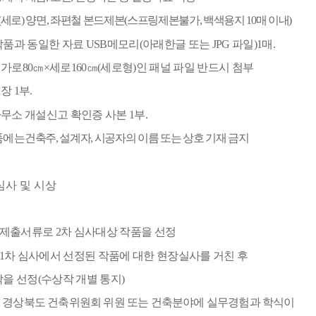
(
세로
)
양면
,
좌편철 본드제본
(
스프링제본불가
,
백색용지
10
매 이내
)
작품과 동일한 자료
USB
메모리
(
아래한글 또는
JPG
파일
)
1
매
.
 가로
80
㎝
×
세로
160
㎝
(
세로형
)
인 패널 파일 반드시 첨부
대장
1
부
.
무소 개설신고 확인증 사본
1
부
.
품에는
건축주
,
설계자
,
시공자의 이름 또는 상호 기재 금지
심사 및 시상
제출서류로
2
차 심사대상 작품을 선정
 1
차 심사에서 선정된 작품에 대한 현장실사를 거친 후
작을 선정
(
수상작 개별 통지
)
:
경상북도 건축위원회 위원 또는 건축분야에 실무경험과 학식이