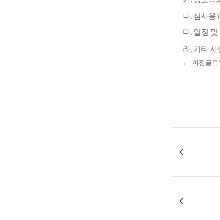
나
.
심사용 
다
.
일정 및
라
.
기타 사
← 이전글
목