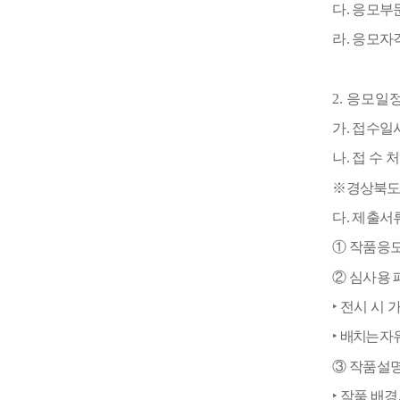
다
.
응모부
라
.
응모자
2.
응모일
가
.
접수일
나
.
접 수 
※
경상북도
다
.
제출서
①
작품응모
②
심사용 
‣
전시 시 
‣
배치는 자
③
작품설
‣
작품 배경