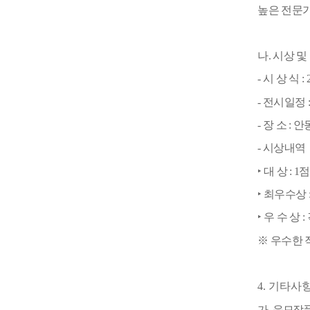
높은 전문
나
.
시상 및
-
시 상 식
: 
-
전시일정
-
장 소
:
안
-
시상내역
‣
대
상
: 1
‣
최우수상
‣
우 수 상
:
※
우수한 
4.
기타사
가
.
응모작품