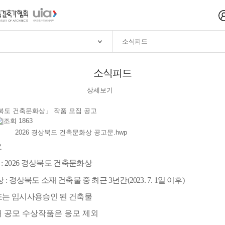
소식피드
소식피드
상세보기
상북도 건축문화상」 작품 모집 공고
조회 1863
2026 경상북도 건축문화상 공고문.hwp
요
명
: 2026
경상북도 건축문화상
상
:
경상북도 소재 건축물 중 최근
3
년간
(2023. 7. 1
일 이후
)
또는 임시사용승인 된 건축물
 공모 수상작품은 응모 제외