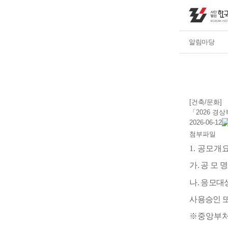
알림마당
[건축/문화]
「2026 경
2026-06-12
첨부파일
1.
공모개
가
.
공 모 
나
.
응모대
사용승인 
※
중앙부처