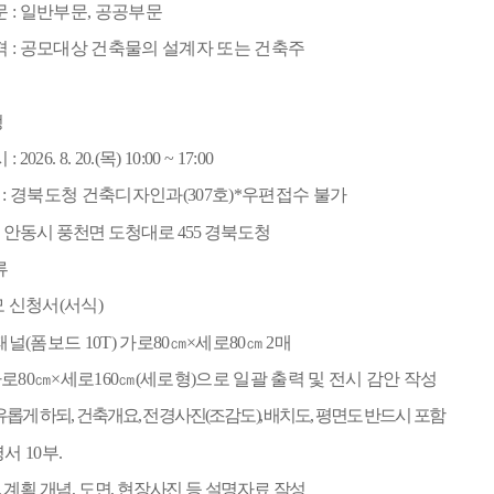
문
:
일반부문
,
공공부문
격
:
공모대상 건축물의 설계자 또는 건축주
정
시
:
2026. 8. 20.(
목
) 10:00 ~ 17:00
처
:
경북도청 건축디자인과
(307
호
)
*
우편접수 불가
 안동시 풍천면 도청대로
455
경북도청
류
 신청서
(
서식
)
패널
(
폼보드
10T)
가로
80
㎝
×
세로
80
㎝
2
매
가로
80
㎝
×
세로
160
㎝
(
세로형
)
으로 일괄 출력 및 전시 감안 작성
유롭게 하되
,
건축개요
,
전경사진
(
조감도
)
,
배치도
,
평면도 반드시 포함
명서
10
부
.
,
계획 개념
,
도면
,
현장사진 등 설명자료 작성