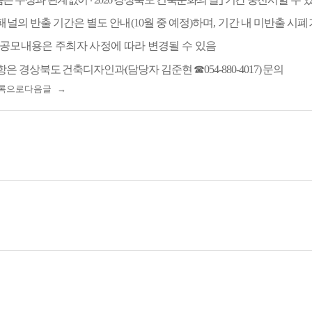
패널의 반출 기간은 별도 안내
(10
월 중 예정
)
하며
,
기간 내 미반출 시
폐
 공모내용은 주최자 사정에 따라 변경될 수 있음
항은 경상북도 건축디자인과
(
담당자 김준현
☎
054-880-4017)
문의
록으로
다음글 →