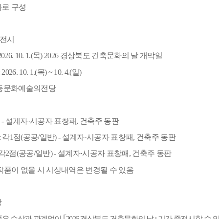
가로 구성
 전시
2026. 10. 1.(
목
) 2026
경상북도 건축문화의 날 개막일
: 2026. 10. 1.(
목
) ~ 10. 4.(
일
)
동문화예술의전당
점
-
설계자
·
시공자 표창패
,
건축주 동판
:
각
1
점
(
공공
/
일반
) -
설계자
·
시공자 표창패
,
건축주 동판
각
2
점
(
공공
/
일반
) -
설계자
·
시공자 표창패
,
건축주 동판
작품이 없을 시 시상내역은 변경될 수 있음
항
은 수상과 관계없이
｢
2026
경상북도 건축문화의 날
｣
기간 중
전시할 수 