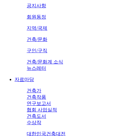
공지사항
회원동정
지역/국제
건축/문화
구인/구직
건축/문화계 소식
뉴스레터
자료마당
건축가
건축작품
연구보고서
협회 사업실적
건축도서
수상작
대한민국건축대전