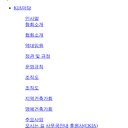
KIA마당
인사말
협회소개
협회소개
역대임원
정관 및 규정
운영규칙
조직도
조직도
지역건축가회
명예건축가회
주요사업
오시는 길
사무국안내
후원사(CKIA)