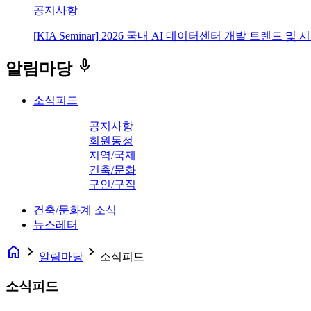
공지사항
[KIA Seminar] 2026 국내 AI 데이터센터 개발 트렌드 및
keyboard_voice
알림마당
소식피드
공지사항
회원동정
지역/국제
건축/문화
구인/구직
건축/문화계 소식
뉴스레터
home
navigate_next
navigate_next
알림마당
소식피드
소식피드