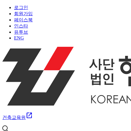
로그인
회원가입
페이스북
인스타
유투브
ENG
open_in_new
건축교육원