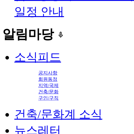
일정 안내
알림마당
keyboard_voice
소식피드
공지사항
회원동정
지역/국제
건축/문화
구인/구직
건축/문화계 소식
뉴스레터