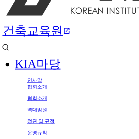
건축교육원
open_in_new
KIA마당
인사말
협회소개
협회소개
역대임원
정관 및 규정
운영규칙