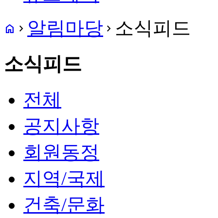
알림마당
소식피드
home
navigate_next
navigate_next
소식피드
전체
공지사항
회원동정
지역/국제
건축/문화