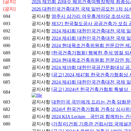
[공지]
2026 제35회 김태수 해외건축여행장학제 최종심
[공지]
2026 대한민국건축대전 국제 일반공모전 1차 심
694
공지사항
영주시 삼가리 여우휴게마당 조성사업
693
공지사항
제3기 한국철도공사 공공건축가 모집 
692
공지사항
2024 제43회 대한민국건축대전 국제
691
공지사항
2024 제43회 대한민국건축대전 국제 
690
공지사항
2024 현대목조건축위원회 전문강연 제
689
공지사항
[한국건축가협회] 행복한 추석 명절 
688
공지사항
2024 현대목조건축위원회 전문강연 참
687
공지사항
2024 제19회 대한민국공간문화대상 공
686
공지사항
[공고] 2024 제47회 한국건축가협회상
685
공지사항
2024 제43회 대한민국건축대전 국제 
공지사항
[공고] 2024년 한국건축가협회 특별상
684
683
공지사항
대한민국 국민에게 드리는 건축 담화문
682
공지사항
2024년 한국건축가협회 건축상 심사위
681
공지사항
2024 KIA Lecture _ 국민과 함께하
680
공지사항
(가칭)이건희 기증관 건립사업 국제설