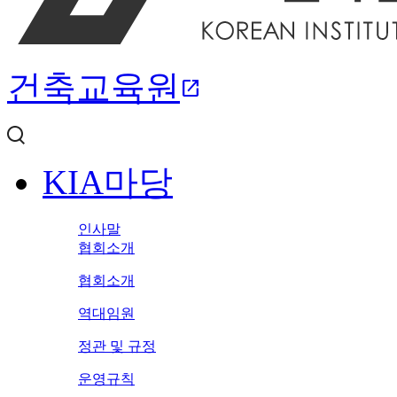
건축교육원
open_in_new
KIA마당
인사말
협회소개
협회소개
역대임원
정관 및 규정
운영규칙