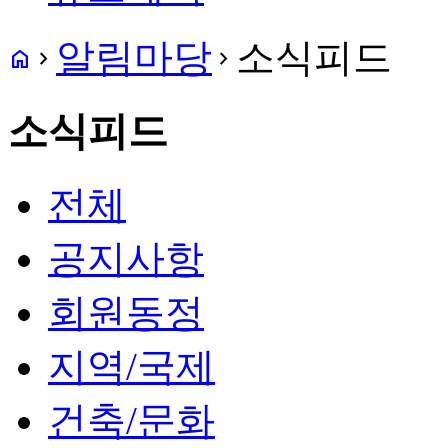
알림마당
소식피드
home
navigate_next
navigate_next
소식피드
전체
공지사항
회원동정
지역/국제
건축/문화