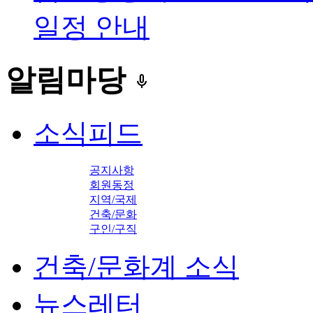
일정 안내
알림마당
keyboard_voice
소식피드
공지사항
회원동정
지역/국제
건축/문화
구인/구직
건축/문화계 소식
뉴스레터