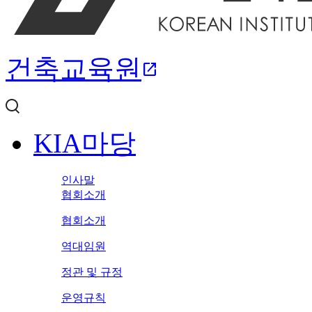
건축교육원
open_in_new
KIA마당
인사말
협회소개
협회소개
역대임원
정관 및 규정
운영규칙