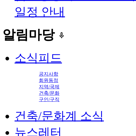
일정 안내
알림마당
keyboard_voice
소식피드
공지사항
회원동정
지역/국제
건축/문화
구인/구직
건축/문화계 소식
뉴스레터