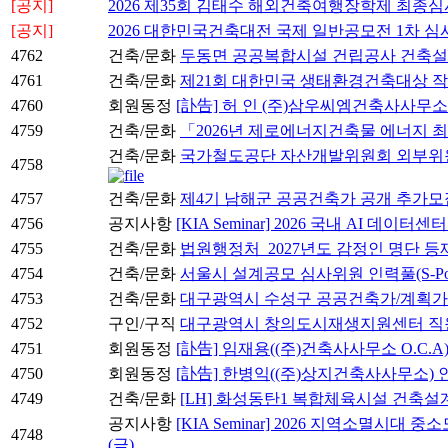
[공지]
2026 제35회 김태수 해외건축여행장학제 최종심
[공지]
2026 대한민국건축대전 국제 일반공모전 1차 심
4762
건축/문화
두동면 공공복합시설 건립공사 건축
4761
건축/문화
제21회 대한민국 생태환경건축대상 작
4760
회원동정
[訃告] 허 인 (주)삼우씨엠건축사사무
4759
건축/문화
「2026년 제로에너지건축물 에너지 
건축/문화
국가철도공단 자산개발위원회 외부위원 후보자
4758
4757
건축/문화
제4기 남해군 공공건축가 공개 추가모
4756
공지사항
[KIA Seminar] 2026 국내 AI 데이
4755
건축/문화
법원행정처_2027년도 감정인 명단 등
4754
건축/문화
서울시 설계공모 심사위원 인력풀(S-Po
4753
건축/문화
대구광역시 수성구 공공건축가/계획가
4752
구인/구직
대구광역시 창의도시재생지원센터 직원
4751
회원동정
[訃告] 임재용((주)건축사사무소 O.C.A
4750
회원동정
[訃告] 한병익((주)상지건축사사무소)
4749
건축/문화
[LH] 화성동탄1 복합체육시설 건축
공지사항
[KIA Seminar] 2026 지역소멸시대
4748
(금)