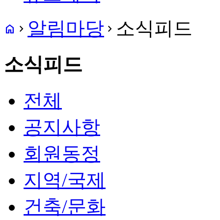
알림마당
소식피드
home
navigate_next
navigate_next
소식피드
전체
공지사항
회원동정
지역/국제
건축/문화