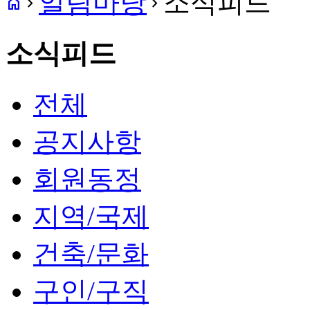
알림마당
소식피드
home
navigate_next
navigate_next
소식피드
전체
공지사항
회원동정
지역/국제
건축/문화
구인/구직