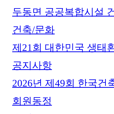
두동면 공공복합시설 
건축/문화
제21회 대한민국 생태
공지사항
2026년 제49회 한국
회원동정