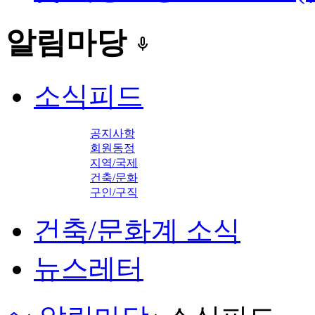
알림마당
keyboard_voice
소식피드
공지사항
회원동정
지역/국제
건축/문화
구인/구직
건축/문화계 소식
뉴스레터