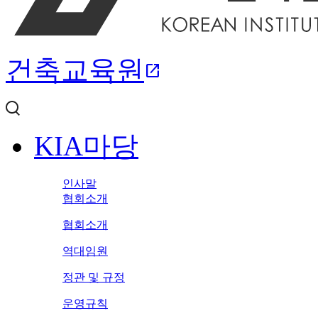
건축교육원
open_in_new
KIA마당
인사말
협회소개
협회소개
역대임원
정관 및 규정
운영규칙