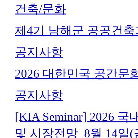
건축/문화
제4기 남해군 공공건축
공지사항
2026 대한민국 공간문
공지사항
[KIA Seminar] 20
및 시장전망_8월 14일(