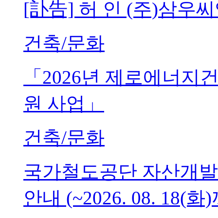
[訃告] 허 인 (주)삼
건축/문화
「2026년 제로에너지
원 사업」
건축/문화
국가철도공단 자산개발
안내 (~2026. 08. 18(화