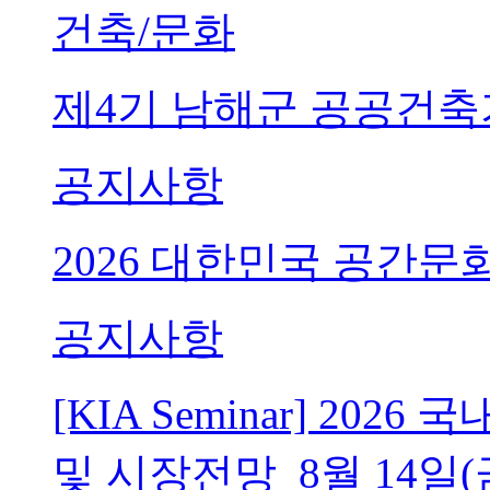
건축/문화
제4기 남해군 공공건축
공지사항
2026 대한민국 공간문
공지사항
[KIA Seminar] 20
및 시장전망_8월 14일(