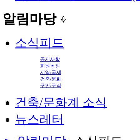
알림마당
keyboard_voice
소식피드
공지사항
회원동정
지역/국제
건축/문화
구인/구직
건축/문화계 소식
뉴스레터