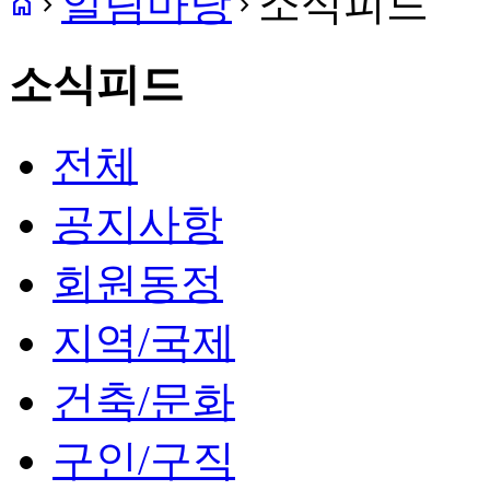
알림마당
소식피드
home
navigate_next
navigate_next
소식피드
전체
공지사항
회원동정
지역/국제
건축/문화
구인/구직