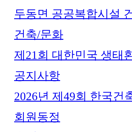
두동면 공공복합시설 
건축/문화
제21회 대한민국 생태
공지사항
2026년 제49회 한국
회원동정