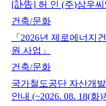
[訃告] 허 인 (주)삼
건축/문화
「2026년 제로에너지
원 사업」
건축/문화
국가철도공단 자산개발
안내 (~2026. 08. 18(화