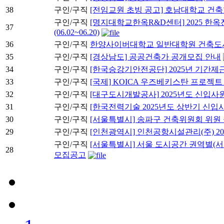
38
구인/구직
[전임교원 초빙 공고] 호남대학교 건축
구인/구직
[명지대학교한옥R&D센터] 2025 
37
(06.02~06.20)
36
구인/구직
한양사이버대학교 일반대학원 건축도시공학과
35
구인/구직
[경상남도] 공공건축가 공개모집 안내
34
구인/구직
[한국승강기안전공단] 2025년 기간제
33
구인/구직
[국제] KOICA 우즈베키스탄 프로젝트
32
구인/구직
[대구도시개발공사] 2025년도 신입사원 채용
31
구인/구직
[한국전력기술 2025년도 상반기 신입사원 채
30
구인/구직
[서울특별시] 송파구 건축위원회 위원 
29
구인/구직
[인천광역시] 인천공항시설관리(주) 20
구인/구직
[서울특별시] 서울 도시공간 권역별(서
28
모집공고