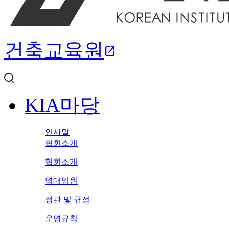
건축교육원
open_in_new
KIA마당
인사말
협회소개
협회소개
역대임원
정관 및 규정
운영규칙