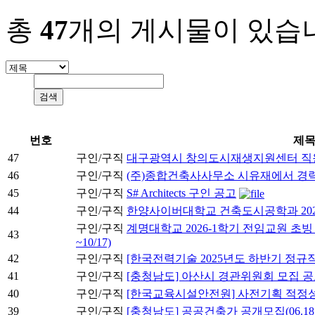
총
47
개의 게시물이 있습
번호
제
47
구인/구직
대구광역시 창의도시재생지원센터 직원
46
구인/구직
(주)종합건축사사무소 시유재에서 경력
45
구인/구직
S# Architects 구인 공고
44
구인/구직
한양사이버대학교 건축도시공학과 202
구인/구직
계명대학교 2026-1학기 전임교원 초빙
43
~10/17)
42
구인/구직
[한국전력기술 2025년도 하반기 정규직 채용
41
구인/구직
[충청남도] 아산시 경관위원회 모집 
40
구인/구직
[한국교육시설안전원] 사전기획 적정
39
구인/구직
[충청남도] 공공건축가 공개모집(06.18.~0