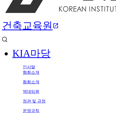
건축교육원
open_in_new
KIA마당
인사말
협회소개
협회소개
역대임원
정관 및 규정
운영규칙