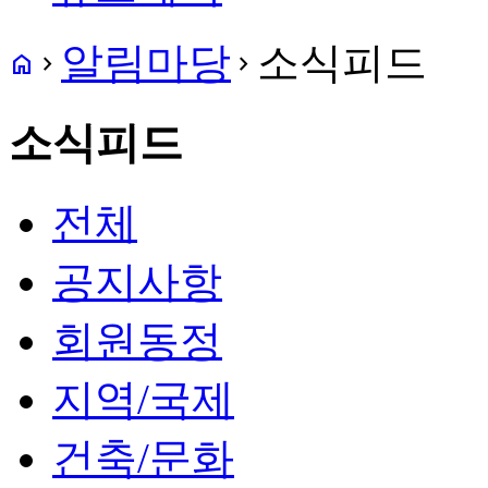
알림마당
소식피드
home
navigate_next
navigate_next
소식피드
전체
공지사항
회원동정
지역/국제
건축/문화