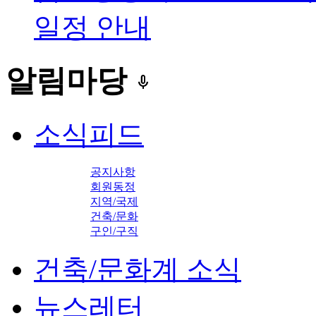
일정 안내
알림마당
keyboard_voice
소식피드
공지사항
회원동정
지역/국제
건축/문화
구인/구직
건축/문화계 소식
뉴스레터