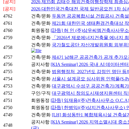
[공지]
2026 제35회 김태수 해외건축여행장학제 최종심
[공지]
2026 대한민국건축대전 국제 일반공모전 1차 심
4762
건축/문화
두동면 공공복합시설 건립공사 건축
4761
건축/문화
제21회 대한민국 생태환경건축대상 작
4760
회원동정
[訃告] 허 인 (주)삼우씨엠건축사사무
4759
건축/문화
「2026년 제로에너지건축물 에너지 
건축/문화
국가철도공단 자산개발위원회 외부위원 후보자
4758
4757
건축/문화
제4기 남해군 공공건축가 공개 추가모
4756
공지사항
[KIA Seminar] 2026 국내 AI 데이
4755
건축/문화
법원행정처_2027년도 감정인 명단 등
4754
건축/문화
서울시 설계공모 심사위원 인력풀(S-Po
4753
건축/문화
대구광역시 수성구 공공건축가/계획가
4752
구인/구직
대구광역시 창의도시재생지원센터 직원
4751
회원동정
[訃告] 임재용((주)건축사사무소 O.C.A
4750
회원동정
[訃告] 한병익((주)상지건축사사무소)
4749
건축/문화
[LH] 화성동탄1 복합체육시설 건축
공지사항
[KIA Seminar] 2026 지역소멸시대
4748
(금)