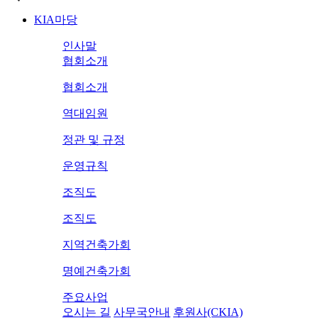
KIA마당
인사말
협회소개
협회소개
역대임원
정관 및 규정
운영규칙
조직도
조직도
지역건축가회
명예건축가회
주요사업
오시는 길
사무국안내
후원사(CKIA)