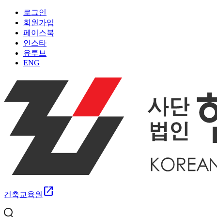
로그인
회원가입
페이스북
인스타
유투브
ENG
open_in_new
건축교육원