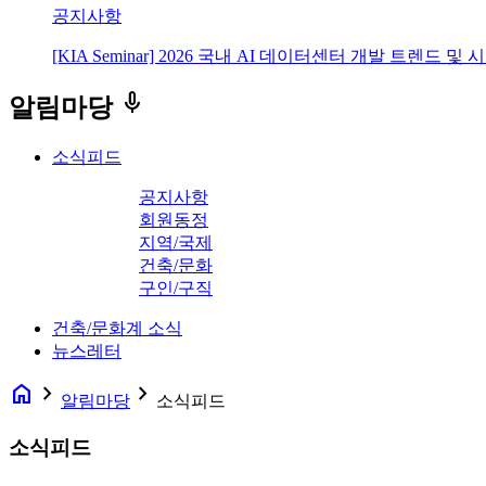
공지사항
[KIA Seminar] 2026 국내 AI 데이터센터 개발 트렌드 및
keyboard_voice
알림마당
소식피드
공지사항
회원동정
지역/국제
건축/문화
구인/구직
건축/문화계 소식
뉴스레터
home
navigate_next
navigate_next
알림마당
소식피드
소식피드