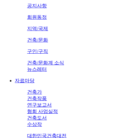
공지사항
회원동정
지역/국제
건축/문화
구인/구직
건축/문화계 소식
뉴스레터
자료마당
건축가
건축작품
연구보고서
협회 사업실적
건축도서
수상작
대한민국건축대전