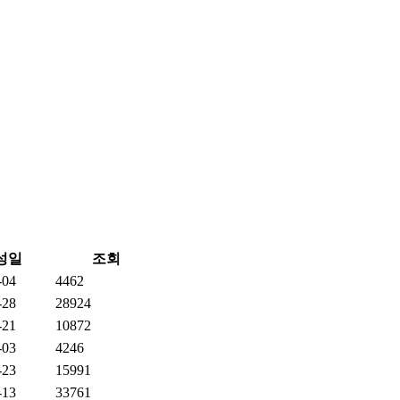
성일
조회
-04
4462
-28
28924
-21
10872
-03
4246
-23
15991
-13
33761