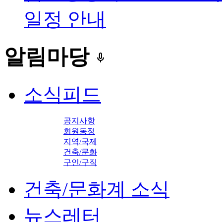
일정 안내
알림마당
keyboard_voice
소식피드
공지사항
회원동정
지역/국제
건축/문화
구인/구직
건축/문화계 소식
뉴스레터