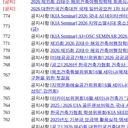
[공지]
2026 제35회 김태수 해외건축여행장학제 최종심
[공지]
2026 대한민국건축대전 국제 일반공모전 1차 심
774
공지사항
[KIA Seminar] 2026 국내 AI 데이
공지사항
[KIA Seminar] 2026 지역소멸시대
773
(금)
772
공지사항
[KIA Seminar] AI+OSC SEMINAR
771
공지사항
제35회 2026 김태수 해외건축여행장학
770
공지사항
2026 제35회 김태수 해외건축여행장
769
공지사항
[미래공공공간혁신위원회] 2026 공공
768
공지사항
[공고] 2026년 한국건축가협회 건축상
공지사항
[목조건축특별위원회] 6월 세미나(목재
767
구현을 위한 첫걸음
공지사항
[지역문화예술공간위원회] 6월 세미나(
766
성익" 강연회)
765
공지사항
[아카이브위원회] 6월 세미나(건축가 "
764
공지사항
2025 / 2026 UIA 골든큐브어워즈 국
763
공지사항
한국건축가협회 학생위원회(KIA SEE
762
공지사항
2025년도 기부금 모금액 활용실적 명
공지사항
[공고] 2026 제45회 대한민국건축대전 국제 일