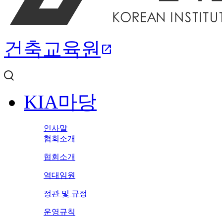
건축교육원
open_in_new
KIA마당
인사말
협회소개
협회소개
역대임원
정관 및 규정
운영규칙