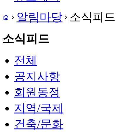
알림마당
소식피드
home
navigate_next
navigate_next
소식피드
전체
공지사항
회원동정
지역/국제
건축/문화