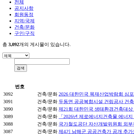
전체
공지사항
회원동정
지역/국제
건축/문화
구인/구직
총
3,092
개의 게시물이 있습니다.
번호
3092
건축/문화
2026 대한민국 목재산업박람회 심
3091
건축/문화
두동면 공공복합시설 건립공사 건
3090
건축/문화
제21회 대한민국 생태환경건축대상 
3089
건축/문화
「2026년 제로에너지건축물 에너지
3088
건축/문화
국가철도공단 자산개발위원회 외부위원 후보
3087
건축/문화
제4기 남해군 공공건축가 공개 추