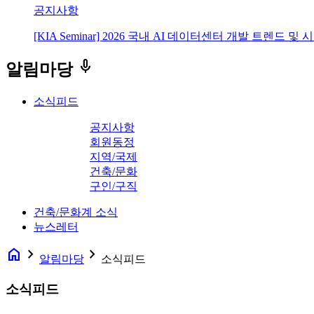
공지사항
[KIA Seminar] 2026 국내 AI 데이터센터 개발 트렌드 및
keyboard_voice
알림마당
소식피드
공지사항
회원동정
지역/국제
건축/문화
구인/구직
건축/문화계 소식
뉴스레터
home
navigate_next
navigate_next
알림마당
소식피드
소식피드