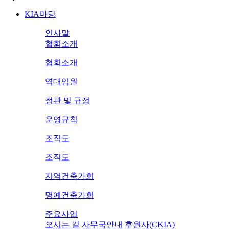
KIA마당
인사말
협회소개
협회소개
역대임원
정관 및 규정
운영규칙
조직도
조직도
지역건축가회
명예건축가회
주요사업
오시는 길
사무국안내
후원사(CKIA)