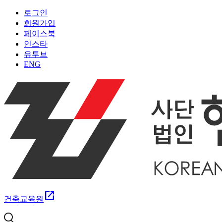
로그인
회원가입
페이스북
인스타
유투브
ENG
open_in_new
건축교육원