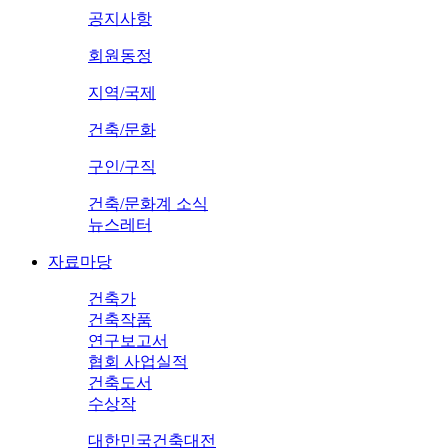
공지사항
회원동정
지역/국제
건축/문화
구인/구직
건축/문화계 소식
뉴스레터
자료마당
건축가
건축작품
연구보고서
협회 사업실적
건축도서
수상작
대한민국건축대전