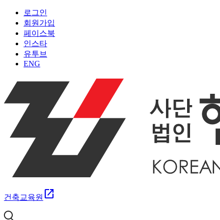
로그인
회원가입
페이스북
인스타
유투브
ENG
open_in_new
건축교육원