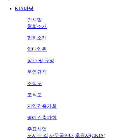
KIA마당
인사말
협회소개
협회소개
역대임원
정관 및 규정
운영규칙
조직도
조직도
지역건축가회
명예건축가회
주요사업
오시는 길
사무국안내
후원사(CKIA)