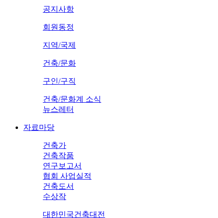
공지사항
회원동정
지역/국제
건축/문화
구인/구직
건축/문화계 소식
뉴스레터
자료마당
건축가
건축작품
연구보고서
협회 사업실적
건축도서
수상작
대한민국건축대전