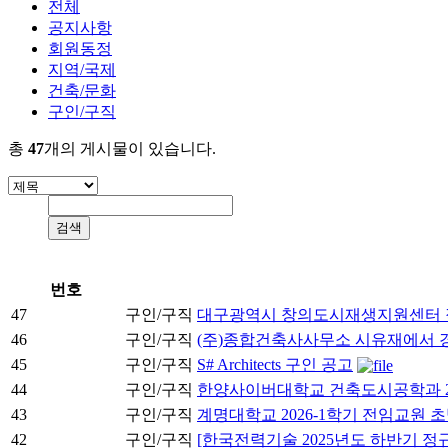
전체
공지사항
회원동정
지역/국제
건축/문화
구인/구직
총
47
개의 게시물이 있습니다.
번호
47
구인/구직
대구광역시 창의도시재생지원센터 
46
구인/구직
(주)종합건축사사무소 시유재에서 
45
구인/구직
S# Architects 구인 공고
44
구인/구직
한양사이버대학교 건축도시공학과 2
43
구인/구직
계명대학교 2026-1학기 전임교원 초빙
42
구인/구직
[한국전력기술 2025년도 하반기 정규직 