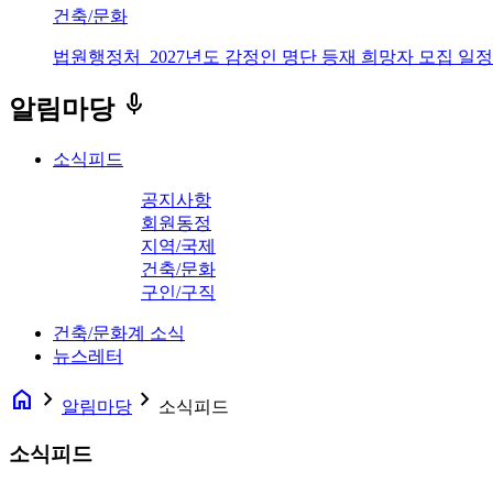
건축/문화
법원행정처_2027년도 감정인 명단 등재 희망자 모집 일정
keyboard_voice
알림마당
소식피드
공지사항
회원동정
지역/국제
건축/문화
구인/구직
건축/문화계 소식
뉴스레터
home
navigate_next
navigate_next
알림마당
소식피드
소식피드