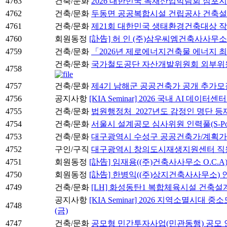
4763
건축/문화
2026 대한민국 목재산업박람회 심포지
4762
건축/문화
두동면 공공복합시설 건립공사 건축
4761
건축/문화
제21회 대한민국 생태환경건축대상 작
4760
회원동정
[訃告] 허 인 (주)삼우씨엠건축사사무
4759
건축/문화
「2026년 제로에너지건축물 에너지 
건축/문화
국가철도공단 자산개발위원회 외부위원 후보자
4758
4757
건축/문화
제4기 남해군 공공건축가 공개 추가모
4756
공지사항
[KIA Seminar] 2026 국내 AI 데이
4755
건축/문화
법원행정처_2027년도 감정인 명단 등
4754
건축/문화
서울시 설계공모 심사위원 인력풀(S-Po
4753
건축/문화
대구광역시 수성구 공공건축가/계획가
4752
구인/구직
대구광역시 창의도시재생지원센터 직원
4751
회원동정
[訃告] 임재용((주)건축사사무소 O.C.A
4750
회원동정
[訃告] 한병익((주)상지건축사사무소)
4749
건축/문화
[LH] 화성동탄1 복합체육시설 건축
공지사항
[KIA Seminar] 2026 지역소멸시대
4748
(금)
4747
건축/문화
공모형 민간투자사업(민관동행) 공모 