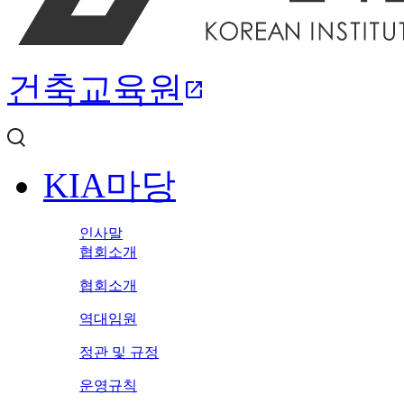
건축교육원
open_in_new
KIA마당
인사말
협회소개
협회소개
역대임원
정관 및 규정
운영규칙