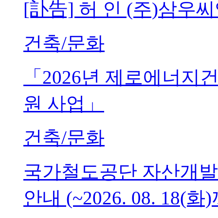
[訃告] 허 인 (주)삼
건축/문화
「2026년 제로에너지
원 사업」
건축/문화
국가철도공단 자산개발
안내 (~2026. 08. 18(화