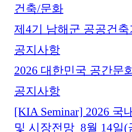
건축/문화
제4기 남해군 공공건축
공지사항
2026 대한민국 공간문
공지사항
[KIA Seminar] 20
및 시장전망_8월 14일(