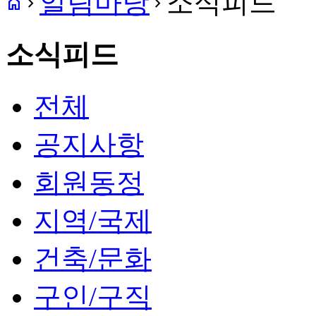
알림마당
소식피드
home
navigate_next
navigate_next
소식피드
전체
공지사항
회원동정
지역/국제
건축/문화
구인/구직