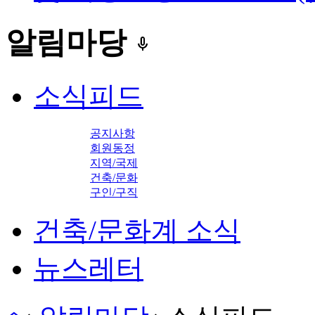
알림마당
keyboard_voice
소식피드
공지사항
회원동정
지역/국제
건축/문화
구인/구직
건축/문화계 소식
뉴스레터