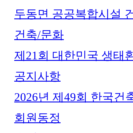
두동면 공공복합시설 
건축/문화
제21회 대한민국 생태
공지사항
2026년 제49회 한국
회원동정