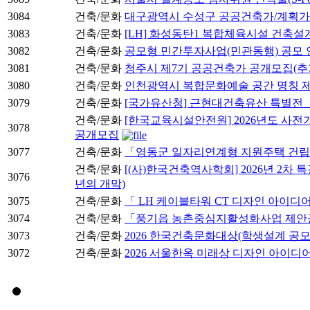
3084
건축/문화
대구광역시 수성구 공공건축가/계획가
3083
건축/문화
[LH] 화성동탄1 복합체육시설 건축
3082
건축/문화
공모형 민간투자사업(민관동행) 공모 
3081
건축/문화
청주시 제7기 공공건축가 공개모집(추
3080
건축/문화
인천광역시 복합문화예술 공간 명칭 제
3079
건축/문화
[국가유산청] 근현대건축유산 특별전 「
건축/문화
[한국교육시설안전원] 2026년도 사전
3078
공개모집
3077
건축/문화
「영동군 일자리연계형 지원주택 건
건축/문화
[(사)한국건축역사학회] 2026년 2차 특
3076
년의 개막)
3075
건축/문화
「 LH 케이블타워 CT 디자인 아이디
3074
건축/문화
「풍기읍 농촌중심지활성화사업 제안
3073
건축/문화
2026 한국건축문화대상(학생설계 공모
3072
건축/문화
2026 서울한옥 미래상 디자인 아이디