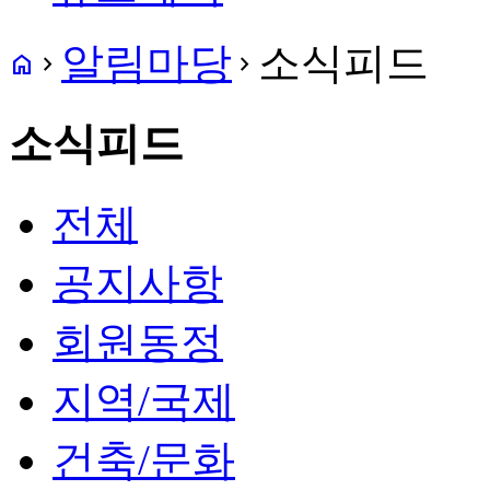
알림마당
소식피드
home
navigate_next
navigate_next
소식피드
전체
공지사항
회원동정
지역/국제
건축/문화