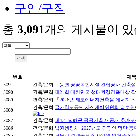
구인/구직
총
3,091
개의 게시물이 있
번호
제
3091
건축/문화
두동면 공공복합시설 건립공사 건축
3090
건축/문화
제21회 대한민국 생태환경건축대상 작
3089
건축/문화
「2026년 제로에너지건축물 에너지 
건축/문화
국가철도공단 자산개발위원회 외부위원 후보자
3088
3087
건축/문화
제4기 남해군 공공건축가 공개 추가모
3086
건축/문화
법원행정처_2027년도 감정인 명단 등
3085
건축/문화
서울시 설계공모 심사위원 인력풀(S-Po