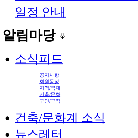
일정 안내
알림마당
keyboard_voice
소식피드
공지사항
회원동정
지역/국제
건축/문화
구인/구직
건축/문화계 소식
뉴스레터