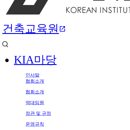
건축교육원
open_in_new
KIA마당
인사말
협회소개
협회소개
역대임원
정관 및 규정
운영규칙