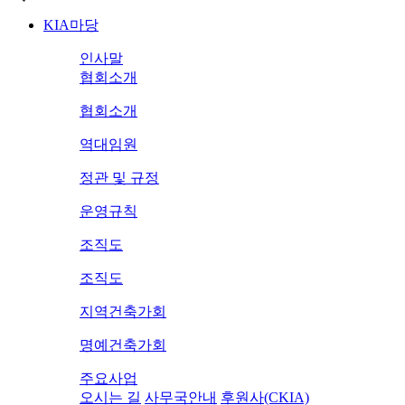
KIA마당
인사말
협회소개
협회소개
역대임원
정관 및 규정
운영규칙
조직도
조직도
지역건축가회
명예건축가회
주요사업
오시는 길
사무국안내
후원사(CKIA)