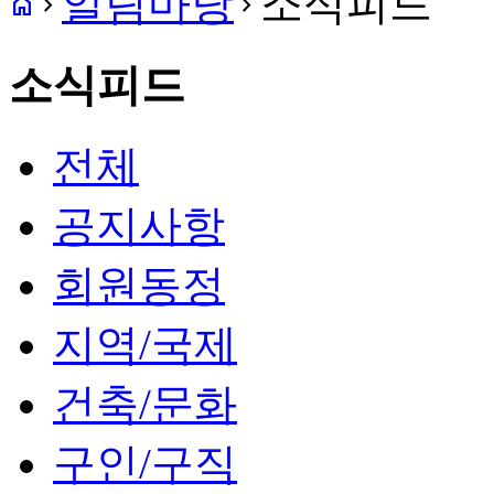
알림마당
소식피드
home
navigate_next
navigate_next
소식피드
전체
공지사항
회원동정
지역/국제
건축/문화
구인/구직