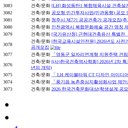
3083
건축/문화
[LH] 화성동탄1 복합체육시설 건축
3082
건축/문화
공모형 민간투자사업(민관동행) 공모 
3081
건축/문화
청주시 제7기 공공건축가 공개모집(추
3080
건축/문화
인천광역시 복합문화예술 공간 명칭 제
3079
건축/문화
[국가유산청] 근현대건축유산 특별전 「
건축/문화
[한국교육시설안전원] 2026년도 사전
3078
공개모집
3077
건축/문화
「영동군 일자리연계형 지원주택 건
건축/문화
[(사)한국건축역사학회] 2026년 2차 특
3076
년의 개막)
3075
건축/문화
「 LH 케이블타워 CT 디자인 아이디
3074
건축/문화
「풍기읍 농촌중심지활성화사업 제안
3073
건축/문화
2026 한국건축문화대상(학생설계 공모