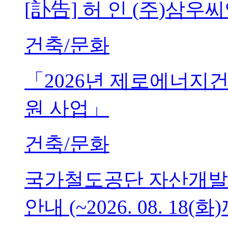
[訃告] 허 인 (주)삼
건축/문화
「2026년 제로에너지
원 사업」
건축/문화
국가철도공단 자산개발
안내 (~2026. 08. 18(화