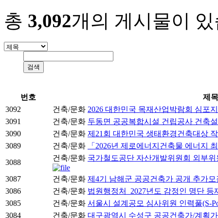
총
3,092
개의 게시물이 있
번호
제
3092
건축/문화
2026 대한민국 목재산업박람회 심포지
3091
건축/문화
두동면 공공복합시설 건립공사 건축
3090
건축/문화
제21회 대한민국 생태환경건축대상 작
3089
건축/문화
「2026년 제로에너지건축물 에너지 
건축/문화
국가철도공단 자산개발위원회 외부위원 후보자
3088
3087
건축/문화
제4기 남해군 공공건축가 공개 추가모
3086
건축/문화
법원행정처_2027년도 감정인 명단 등
3085
건축/문화
서울시 설계공모 심사위원 인력풀(S-Po
3084
건축/문화
대구광역시 수성구 공공건축가/계획가