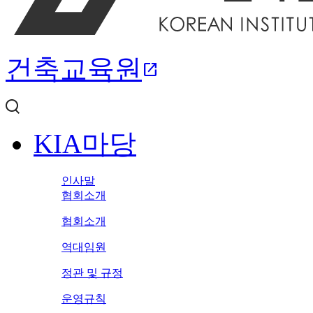
건축교육원
open_in_new
KIA마당
인사말
협회소개
협회소개
역대임원
정관 및 규정
운영규칙