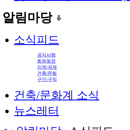
알림마당
keyboard_voice
소식피드
공지사항
회원동정
지역/국제
건축/문화
구인/구직
건축/문화계 소식
뉴스레터