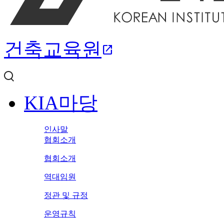
건축교육원
open_in_new
KIA마당
인사말
협회소개
협회소개
역대임원
정관 및 규정
운영규칙