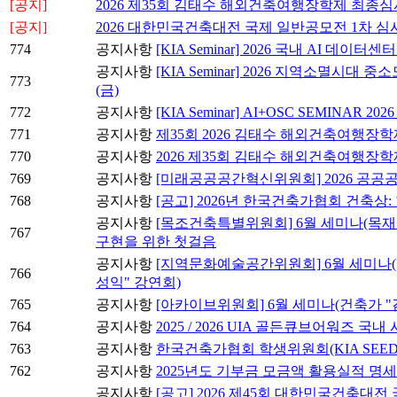
[공지]
2026 제35회 김태수 해외건축여행장학제 최종심
[공지]
2026 대한민국건축대전 국제 일반공모전 1차 심
774
공지사항
[KIA Seminar] 2026 국내 AI 데이
공지사항
[KIA Seminar] 2026 지역소멸시대
773
(금)
772
공지사항
[KIA Seminar] AI+OSC SEMINAR
771
공지사항
제35회 2026 김태수 해외건축여행장학
770
공지사항
2026 제35회 김태수 해외건축여행장
769
공지사항
[미래공공공간혁신위원회] 2026 공공
768
공지사항
[공고] 2026년 한국건축가협회 건축상
공지사항
[목조건축특별위원회] 6월 세미나(목재
767
구현을 위한 첫걸음
공지사항
[지역문화예술공간위원회] 6월 세미나(
766
성익" 강연회)
765
공지사항
[아카이브위원회] 6월 세미나(건축가 "
764
공지사항
2025 / 2026 UIA 골든큐브어워즈 국
763
공지사항
한국건축가협회 학생위원회(KIA SEE
762
공지사항
2025년도 기부금 모금액 활용실적 명
공지사항
[공고] 2026 제45회 대한민국건축대전 국제 일