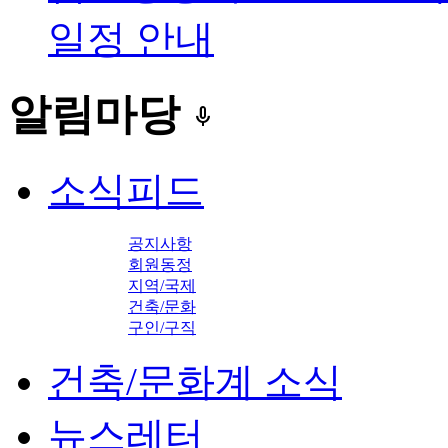
일정 안내
알림마당
keyboard_voice
소식피드
공지사항
회원동정
지역/국제
건축/문화
구인/구직
건축/문화계 소식
뉴스레터