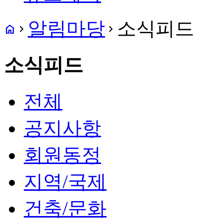
알림마당
소식피드
home
navigate_next
navigate_next
소식피드
전체
공지사항
회원동정
지역/국제
건축/문화