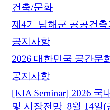
건축/문화
제4기 남해군 공공건축
공지사항
2026 대한민국 공간문
공지사항
[KIA Seminar] 20
및 시장전망_8월 14일(