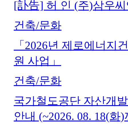
[訃告] 허 인 (주)삼
건축/문화
「2026년 제로에너지
원 사업」
건축/문화
국가철도공단 자산개발
안내 (~2026. 08. 18(화