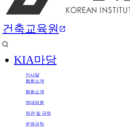
건축교육원
open_in_new
KIA마당
인사말
협회소개
협회소개
역대임원
정관 및 규정
운영규칙