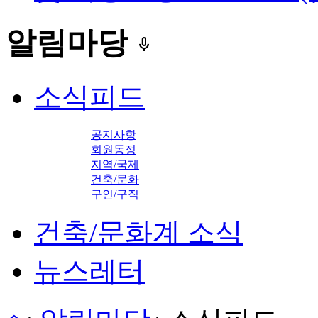
알림마당
keyboard_voice
소식피드
공지사항
회원동정
지역/국제
건축/문화
구인/구직
건축/문화계 소식
뉴스레터