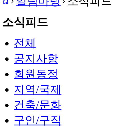
알림마당
소식피드
home
navigate_next
navigate_next
소식피드
전체
공지사항
회원동정
지역/국제
건축/문화
구인/구직