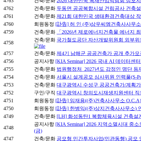
4763
건축/문화
2026 대한민국 목재산업박람회 심포지
4762
건축/문화
두동면 공공복합시설 건립공사 건축
4761
건축/문화
제21회 대한민국 생태환경건축대상 작
4760
회원동정
[訃告] 허 인 (주)삼우씨엠건축사사무
4759
건축/문화
「2026년 제로에너지건축물 에너지 
건축/문화
국가철도공단 자산개발위원회 외부위원 후보자
4758
4757
건축/문화
제4기 남해군 공공건축가 공개 추가모
4756
공지사항
[KIA Seminar] 2026 국내 AI 데이
4755
건축/문화
법원행정처_2027년도 감정인 명단 등
4754
건축/문화
서울시 설계공모 심사위원 인력풀(S-Po
4753
건축/문화
대구광역시 수성구 공공건축가/계획가
4752
구인/구직
대구광역시 창의도시재생지원센터 직원
4751
회원동정
[訃告] 임재용((주)건축사사무소 O.C.A
4750
회원동정
[訃告] 한병익((주)상지건축사사무소)
4749
건축/문화
[LH] 화성동탄1 복합체육시설 건축
공지사항
[KIA Seminar] 2026 지역소멸시대
4748
(금)
4747
건축/문화
공모형 민간투자사업(민관동행) 공모 