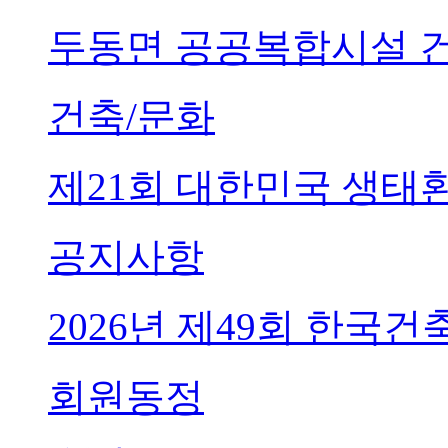
두동면 공공복합시설 
건축/문화
제21회 대한민국 생태
공지사항
2026년 제49회 한국
회원동정