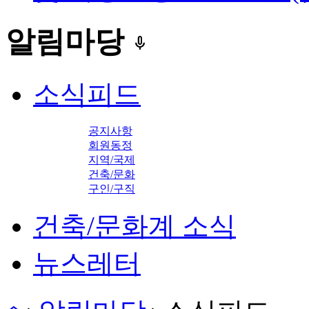
알림마당
keyboard_voice
소식피드
공지사항
회원동정
지역/국제
건축/문화
구인/구직
건축/문화계 소식
뉴스레터