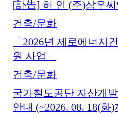
[訃告] 허 인 (주)삼
건축/문화
「2026년 제로에너지
원 사업」
건축/문화
국가철도공단 자산개발
안내 (~2026. 08. 18(화