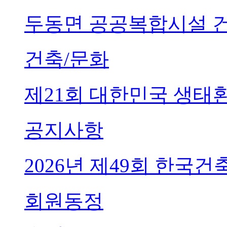
두동면 공공복합시설 
건축/문화
제21회 대한민국 생태
공지사항
2026년 제49회 한국
회원동정