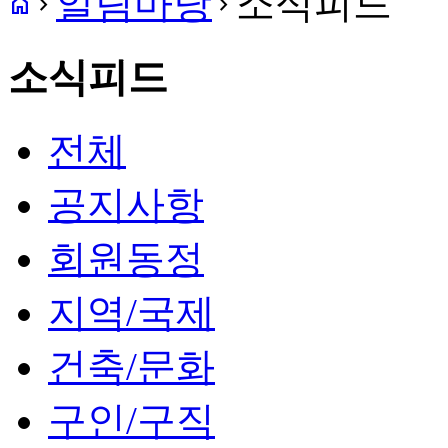
알림마당
소식피드
home
navigate_next
navigate_next
소식피드
전체
공지사항
회원동정
지역/국제
건축/문화
구인/구직