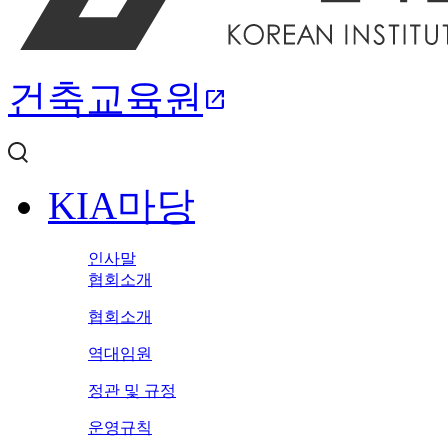
건축교육원
open_in_new
KIA마당
인사말
협회소개
협회소개
역대임원
정관 및 규정
운영규칙