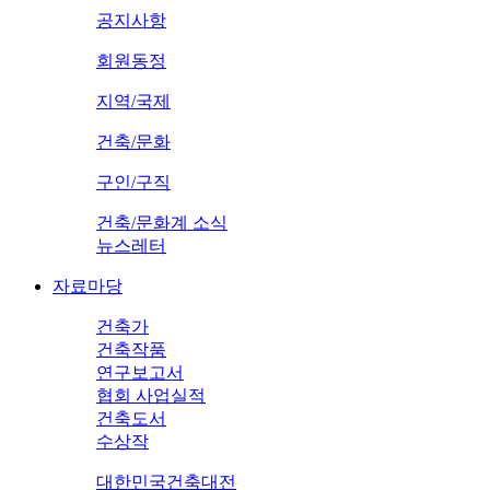
공지사항
회원동정
지역/국제
건축/문화
구인/구직
건축/문화계 소식
뉴스레터
자료마당
건축가
건축작품
연구보고서
협회 사업실적
건축도서
수상작
대한민국건축대전