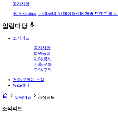
공지사항
[KIA Seminar] 2026 국내 AI 데이터센터 개발 트렌드 및
keyboard_voice
알림마당
소식피드
공지사항
회원동정
지역/국제
건축/문화
구인/구직
건축/문화계 소식
뉴스레터
home
navigate_next
navigate_next
알림마당
소식피드
소식피드