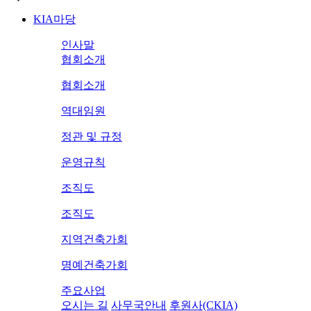
KIA마당
인사말
협회소개
협회소개
역대임원
정관 및 규정
운영규칙
조직도
조직도
지역건축가회
명예건축가회
주요사업
오시는 길
사무국안내
후원사(CKIA)