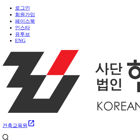
로그인
회원가입
페이스북
인스타
유투브
ENG
open_in_new
건축교육원