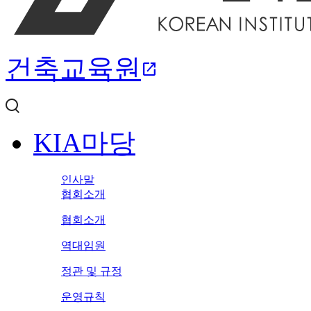
건축교육원
open_in_new
KIA마당
인사말
협회소개
협회소개
역대임원
정관 및 규정
운영규칙