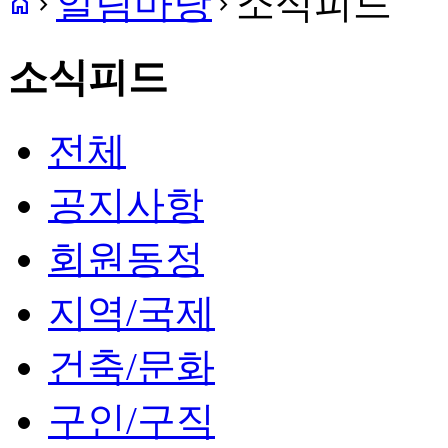
알림마당
소식피드
home
navigate_next
navigate_next
소식피드
전체
공지사항
회원동정
지역/국제
건축/문화
구인/구직