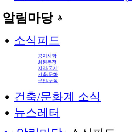
알림마당
keyboard_voice
소식피드
공지사항
회원동정
지역/국제
건축/문화
구인/구직
건축/문화계 소식
뉴스레터