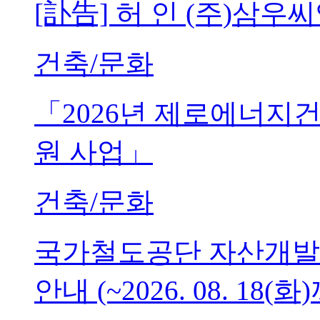
[訃告] 허 인 (주)삼
건축/문화
「2026년 제로에너지
원 사업」
건축/문화
국가철도공단 자산개발
안내 (~2026. 08. 18(화