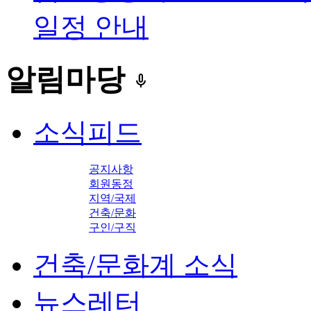
일정 안내
알림마당
keyboard_voice
소식피드
공지사항
회원동정
지역/국제
건축/문화
구인/구직
건축/문화계 소식
뉴스레터