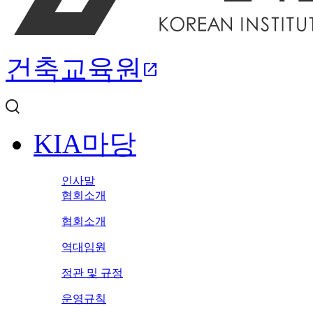
건축교육원
open_in_new
KIA마당
인사말
협회소개
협회소개
역대임원
정관 및 규정
운영규칙