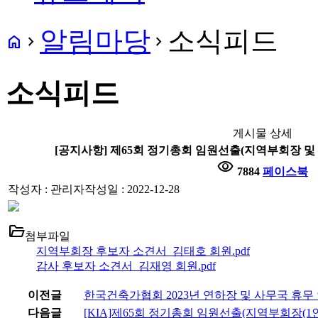
알림마당
소식피드
home
navigate_next
navigate_next
소식피드
게시물 상세
[공지사항] 제65회 정기총회 임원선출(지역부회장 및 감
visibility
7884
페이스북
작성자 : 관리자
작성일 : 2022-12-28
folder_open
첨부파일
지역부회장 후보자 소견서_김태호 회원.pdf
감사 후보자 소견서_김재영 회원.pdf
이전글
한국건축가협회 2023년 연하장 및 사무국 휴무
다음글
[KIA]제65회 정기총회 임원선출(지역부회장(1인)